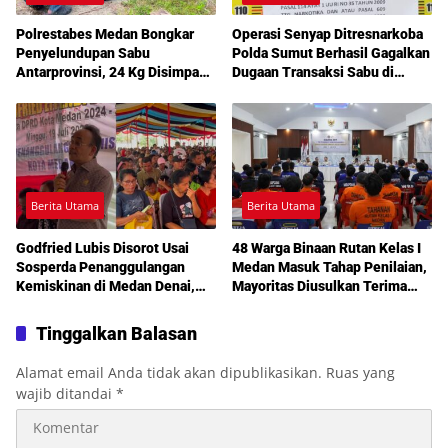
Polrestabes Medan Bongkar
Operasi Senyap Ditresnarkoba
Penyelundupan Sabu
Polda Sumut Berhasil Gagalkan
Antarprovinsi, 24 Kg Disimpan
Dugaan Transaksi Sabu di
di Celah Tersembunyi Mobil
Medan Amplas
Berita Utama
Berita Utama
Godfried Lubis Disorot Usai
48 Warga Binaan Rutan Kelas I
Sosperda Penanggulangan
Medan Masuk Tahap Penilaian,
Kemiskinan di Medan Denai,
Mayoritas Diusulkan Terima
Warga Keluhkan Banjir, Lampu
Pembebasan Bersyarat
Jalan Mati hingga Sulit Akses
Tinggalkan Balasan
Bantuan
Alamat email Anda tidak akan dipublikasikan.
Ruas yang
wajib ditandai
*