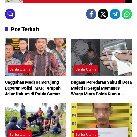
Pos Terkait
Berita Utama
Berita Utama
Unggahan Medsos Berujung
Dugaan Peredaran Sabu di Desa
Laporan Polisi, MKR Tempuh
Melati II Sergai Memanas,
Jalur Hukum di Polda Sumut
Warga Minta Polda Sumut
Turun Tangan
Berita Utama
Berita Utama