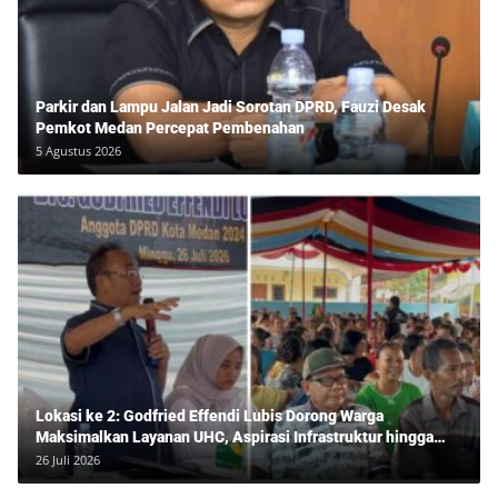
Parkir dan Lampu Jalan Jadi Sorotan DPRD, Fauzi Desak
Pemkot Medan Percepat Pembenahan
5 Agustus 2026
Lokasi ke 2: Godfried Effendi Lubis Dorong Warga
Maksimalkan Layanan UHC, Aspirasi Infrastruktur hingga
Pendidikan Mengemuka dalam Reses Medan Amplas
26 Juli 2026