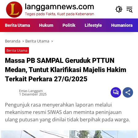
Langsung
ke
konten
Berita Utama
Hukum
Politik
Lifestyle
Humaniora
Beranda
Berita Utama
Berita Utama
Massa PB SAMPAL Geruduk PTTUN
Medan, Tuntut Klarifikasi Majelis Hakim
Terkait Perkara 27/G/2025
Emas Langgam
1 Desember 2025
Pengunjuk rasa menyerahkan laporan melalui
mekanisme resmi SIWAS dan meminta peninjauan
ulang putusan yang dinilai tidak berpihak pada warga.