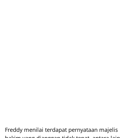
Freddy menilai terdapat pernyataan majelis
hakim yang dianggap tidak tepat, antara lain