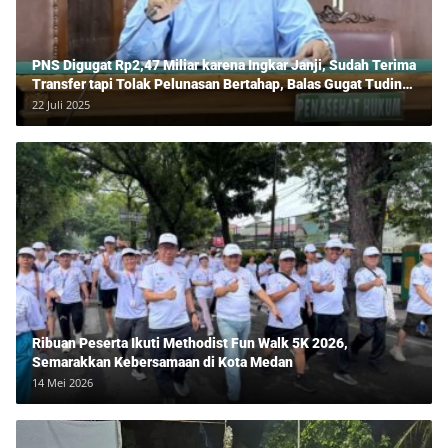
PNS Digugat Rp2,47 Miliar karena Ingkar Janji, Sudah Terima
Transfer tapi Tolak Pelunasan Bertahap, Balas Gugat Tuding
Lawan Tipu Rp850 Juta
22 Juli 2025
Ribuan Peserta Ikuti Methodist Fun Walk 5K 2026,
Semarakkan Kebersamaan di Kota Medan
14 Mei 2026