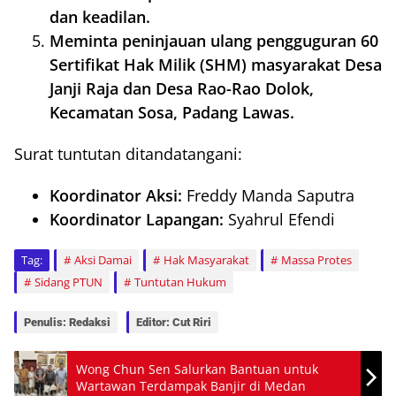
dan keadilan.
Meminta peninjauan ulang pengguguran 60
Sertifikat Hak Milik (SHM) masyarakat Desa
Janji Raja dan Desa Rao-Rao Dolok,
Kecamatan Sosa, Padang Lawas.
Surat tuntutan ditandatangani:
Koordinator Aksi:
Freddy Manda Saputra
Koordinator Lapangan:
Syahrul Efendi
Tag:
Aksi Damai
Hak Masyarakat
Massa Protes
Sidang PTUN
Tuntutan Hukum
Penulis: Redaksi
Editor: Cut Riri
Wong Chun Sen Salurkan Bantuan untuk
Wartawan Terdampak Banjir di Medan