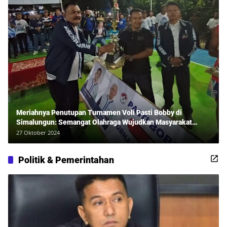
Meriahnya Penutupan Turnamen Voli Pasti Bobby di
Simalungun: Semangat Olahraga Wujudkan Masyarakat
Sehat Bersama Erwan Rozadi dan Ribuan Penonton!
27 Oktober 2024
Politik & Pemerintahan