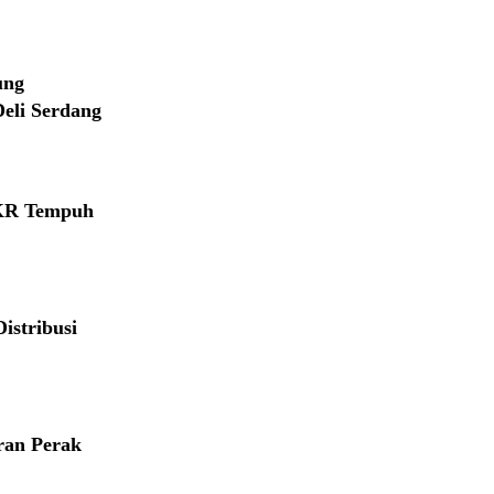
ung
eli Serdang
MKR Tempuh
istribusi
ran Perak