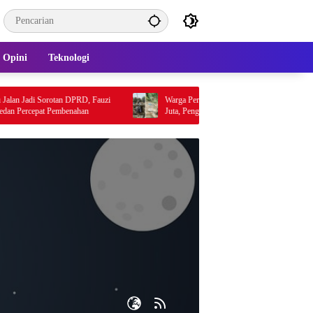
Opini
Teknologi
Jadi Sorotan DPRD, Fauzi
Warga Pertanyakan Mutu Proyek Jembatan Rp397
cepat Pembenahan
Juta, Penggunaan Pondasi Lama Picu Desakan Audit
Lapangan