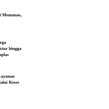
ai Memanas,
rga
ktur hingga
plas
 Layanan
alui Reses