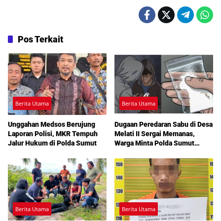
Pos Terkait
Berita Utama
Berita Utama
Unggahan Medsos Berujung
Dugaan Peredaran Sabu di Desa
Laporan Polisi, MKR Tempuh
Melati II Sergai Memanas,
Jalur Hukum di Polda Sumut
Warga Minta Polda Sumut
Turun Tangan
Berita Utama
Berita Utama