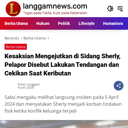
Langsung
ke
konten
Berita Utama
Hukum
Politik
Lifestyle
Humaniora
Beranda
Berita Utama
Berita Utama
Kesaksian Mengejutkan di Sidang Sherly,
Pelapor Disebut Lakukan Tendangan dan
Cekikan Saat Keributan
Emas Langgam
4 Juni 2026
Saksi mengaku melihat langsung insiden pada 5 April
2024 dan menyatakan Sherly menjadi korban tindakan
fisik ketika konflik keluarga terjadi