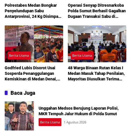
Polrestabes Medan Bongkar
Operasi Senyap Ditresnarkoba
Penyelundupan Sabu
Polda Sumut Berhasil Gagalkan
Antarprovinsi, 24 Kg Disimpan
Dugaan Transaksi Sabu di
di Celah Tersembunyi Mobil
Medan Amplas
Berita Utama
Berita Utama
Godfried Lubis Disorot Usai
48 Warga Binaan Rutan Kelas I
Sosperda Penanggulangan
Medan Masuk Tahap Penilaian,
Kemiskinan di Medan Denai,
Mayoritas Diusulkan Terima
Warga Keluhkan Banjir, Lampu
Pembebasan Bersyarat
Jalan Mati hingga Sulit Akses
Baca Juga
Bantuan
Unggahan Medsos Berujung Laporan Polisi,
MKR Tempuh Jalur Hukum di Polda Sumut
Berita Utama
1 Agustus 2026