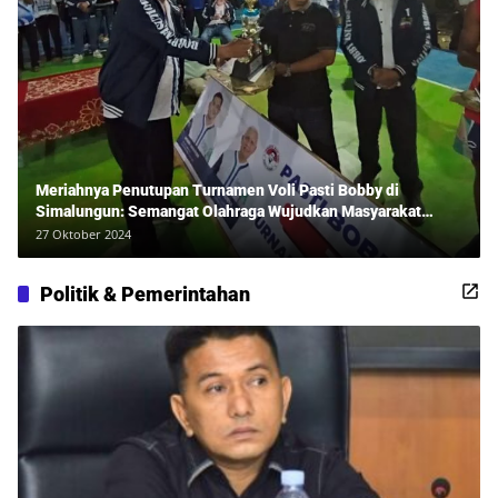
Meriahnya Penutupan Turnamen Voli Pasti Bobby di
Simalungun: Semangat Olahraga Wujudkan Masyarakat
Sehat Bersama Erwan Rozadi dan Ribuan Penonton!
27 Oktober 2024
Politik & Pemerintahan