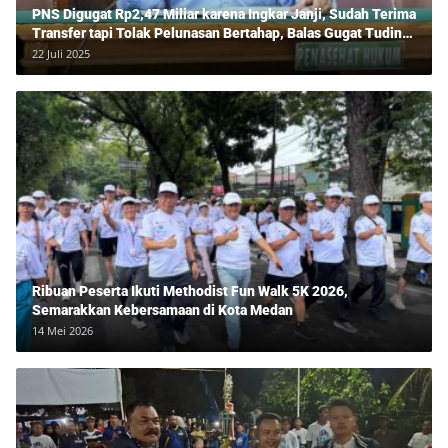
PNS Digugat Rp2,47 Miliar karena Ingkar Janji, Sudah Terima
Transfer tapi Tolak Pelunasan Bertahap, Balas Gugat Tuding
Lawan Tipu Rp850 Juta
22 Juli 2025
Ribuan Peserta Ikuti Methodist Fun Walk 5K 2026,
Semarakkan Kebersamaan di Kota Medan
14 Mei 2026