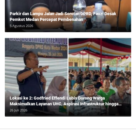
Parkir dan Lampu Jalan Jadi Sorotan DPRD, Fauzi Desak
Pemkot Medan Percepat Pembenahan
5 Agustus 2026
Lokasi ke 2: Godfried Effendi Lubis Dorong Warga
Maksimalkan Layanan UHC, Aspirasi Infrastruktur hingga
Pendidikan Mengemuka dalam Reses Medan Amplas
26 Juli 2026