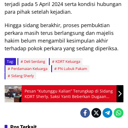
terjadi pada 5 April 2024 serta kondisi hubungan
para pihak setelah kejadian.
Hingga sidang berakhir, proses pembuktian
perkara masih terus berlangsung dan majelis
hakim belum mengambil kesimpulan akhir
terhadap pokok perkara yang sedang diperiksa.
Tag:
Deli Serdang
KDRT Keluarga
Perdamaian Keluarga
PN Lubuk Pakam
Sidang Sherly
Pesan “Kutunggu Kalian” Terungkap di Sidang
KDRT Sherly, Saksi Yanti Beberkan Dugaan
Ancaman
Pos Terkait