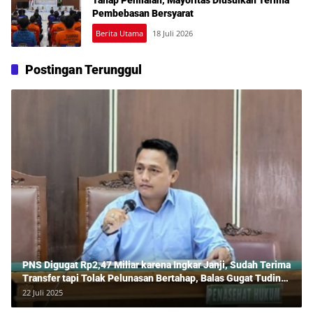
Tahap Penilaian, Mayoritas Diusulkan Terima
Pembebasan Bersyarat
Berita Utama
18 Juli 2026
Postingan Terunggul
PNS Digugat Rp2,47 Miliar karena Ingkar Janji, Sudah Terima
Transfer tapi Tolak Pelunasan Bertahap, Balas Gugat Tuding
Lawan Tipu Rp850 Juta
22 Juli 2025