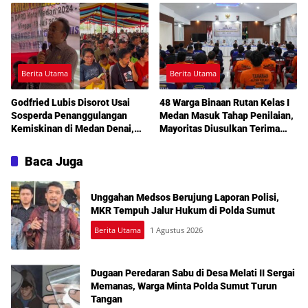
Berita Utama
Berita Utama
Godfried Lubis Disorot Usai
48 Warga Binaan Rutan Kelas I
Sosperda Penanggulangan
Medan Masuk Tahap Penilaian,
Kemiskinan di Medan Denai,
Mayoritas Diusulkan Terima
Warga Keluhkan Banjir, Lampu
Pembebasan Bersyarat
Jalan Mati hingga Sulit Akses
Baca Juga
Bantuan
Unggahan Medsos Berujung Laporan Polisi,
MKR Tempuh Jalur Hukum di Polda Sumut
Berita Utama
1 Agustus 2026
Dugaan Peredaran Sabu di Desa Melati II Sergai
Memanas, Warga Minta Polda Sumut Turun
Tangan