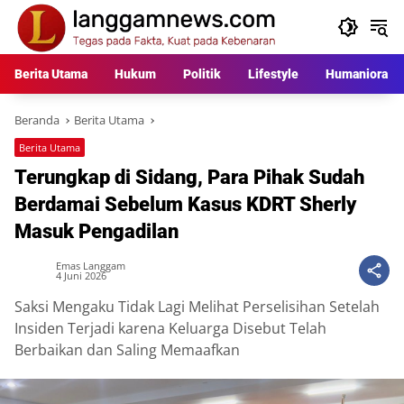
Langsung
ke
konten
Berita Utama
Hukum
Politik
Lifestyle
Humaniora
Beranda
Berita Utama
Berita Utama
Terungkap di Sidang, Para Pihak Sudah
Berdamai Sebelum Kasus KDRT Sherly
Masuk Pengadilan
Emas Langgam
4 Juni 2026
Saksi Mengaku Tidak Lagi Melihat Perselisihan Setelah
Insiden Terjadi karena Keluarga Disebut Telah
Berbaikan dan Saling Memaafkan