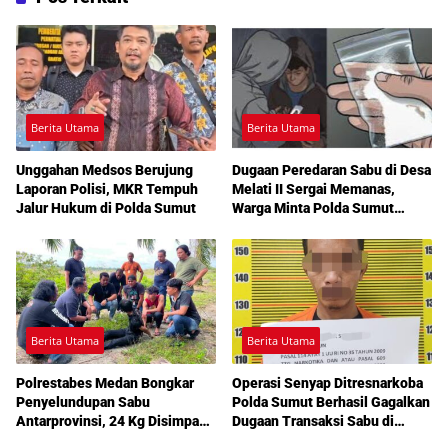
Berita Utama
Berita Utama
Unggahan Medsos Berujung
Dugaan Peredaran Sabu di Desa
Laporan Polisi, MKR Tempuh
Melati II Sergai Memanas,
Jalur Hukum di Polda Sumut
Warga Minta Polda Sumut
Turun Tangan
Berita Utama
Berita Utama
Polrestabes Medan Bongkar
Operasi Senyap Ditresnarkoba
Penyelundupan Sabu
Polda Sumut Berhasil Gagalkan
Antarprovinsi, 24 Kg Disimpan
Dugaan Transaksi Sabu di
di Celah Tersembunyi Mobil
Medan Amplas