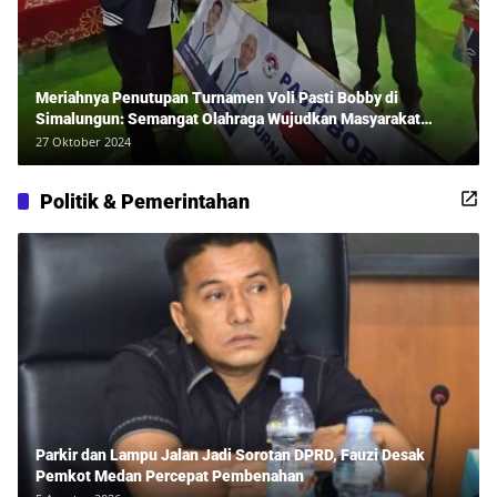
Meriahnya Penutupan Turnamen Voli Pasti Bobby di
Simalungun: Semangat Olahraga Wujudkan Masyarakat
Sehat Bersama Erwan Rozadi dan Ribuan Penonton!
27 Oktober 2024
Politik & Pemerintahan
Parkir dan Lampu Jalan Jadi Sorotan DPRD, Fauzi Desak
Pemkot Medan Percepat Pembenahan