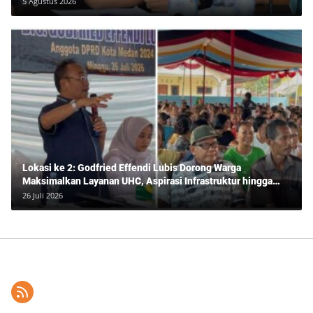
5 Agustus 2026
Lokasi ke 2: Godfried Effendi Lubis Dorong Warga
Maksimalkan Layanan UHC, Aspirasi Infrastruktur hingga
Pendidikan Mengemuka dalam Reses Medan Amplas
26 Juli 2026