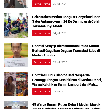
Berita Utama
26 Juli 2026
Polrestabes Medan Bongkar Penyelundupan
Sabu Antarprovinsi, 24 Kg Disimpan di Celah
Tersembunyi Mobil
Berita Utama
24 Juli 2026
Operasi Senyap Ditresnarkoba Polda Sumut
Berhasil Gagalkan Dugaan Transaksi Sabu di
Medan Amplas
Berita Utama
22 Juli 2026
Godfried Lubis Disorot Usai Sosperda
Penanggulangan Kemiskinan di Medan Denai,
Warga Keluhkan Banjir, Lampu Jalan Mati
hingga Sulit Akses Bantuan
Berita Utama
19 Juli 2026
48 Warga Binaan Rutan Kelas I Medan Masuk