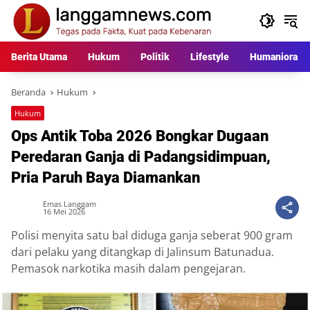
Langsung
ke
konten
Berita Utama
Hukum
Politik
Lifestyle
Humaniora
Beranda
Hukum
Hukum
Ops Antik Toba 2026 Bongkar Dugaan
Peredaran Ganja di Padangsidimpuan,
Pria Paruh Baya Diamankan
Emas Langgam
16 Mei 2026
Polisi menyita satu bal diduga ganja seberat 900 gram
dari pelaku yang ditangkap di Jalinsum Batunadua.
Pemasok narkotika masih dalam pengejaran.