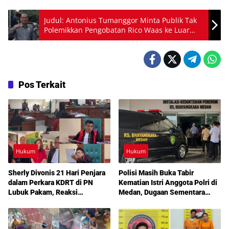
Judul: Antonius Tumanggor Minta Publik Tak
Polemikkan Pengobatan Rico Waas ke Luar
Negeri
Pos Terkait
Hukum
Hukum
Sherly Divonis 21 Hari Penjara
Polisi Masih Buka Tabir
dalam Perkara KDRT di PN
Kematian Istri Anggota Polri di
Lubuk Pakam, Reaksi
Medan, Dugaan Sementara
Emosional hingga Rencana
Mengarah ke Bunuh Diri
Banding Jadi Sorotan