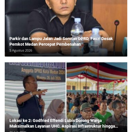
Parkir dan Lampu Jalan Jadi Sorotan DPRD, Fauzi Desak
Pemkot Medan Percepat Pembenahan
5 Agustus 2026
Lokasi ke 2: Godfried Effendi Lubis Dorong Warga
Maksimalkan Layanan UHC, Aspirasi Infrastruktur hingga
Pendidikan Mengemuka dalam Reses Medan Amplas