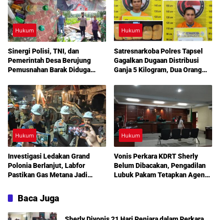
Hukum
Hukum
Sinergi Polisi, TNI, dan
Satresnarkoba Polres Tapsel
Pemerintah Desa Berujung
Gagalkan Dugaan Distribusi
Pemusnahan Barak Diduga
Ganja 5 Kilogram, Dua Orang
Lokasi Narkoba di Deli Serdang
Diperiksa
Hukum
Hukum
Investigasi Ledakan Grand
Vonis Perkara KDRT Sherly
Polonia Berlanjut, Labfor
Belum Dibacakan, Pengadilan
Pastikan Gas Metana Jadi
Lubuk Pakam Tetapkan Agenda
Pemicu Awal
Sidang Lanjutan 30 Juli 2026
Baca Juga
Sherly Divonis 21 Hari Penjara dalam Perkara