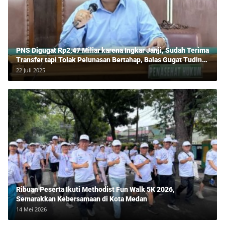
PNS Digugat Rp2,47 Miliar karena Ingkar Janji, Sudah Terima
Transfer tapi Tolak Pelunasan Bertahap, Balas Gugat Tuding
Lawan Tipu Rp850 Juta
22 Juli 2025
Ribuan Peserta Ikuti Methodist Fun Walk 5K 2026,
Semarakkan Kebersamaan di Kota Medan
14 Mei 2026