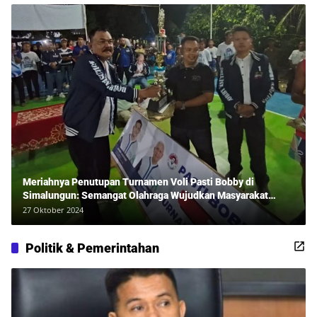
Meriahnya Penutupan Turnamen Voli Pasti Bobby di
Simalungun: Semangat Olahraga Wujudkan Masyarakat
Sehat Bersama Erwan Rozadi dan Ribuan Penonton!
27 Oktober 2024
Politik & Pemerintahan