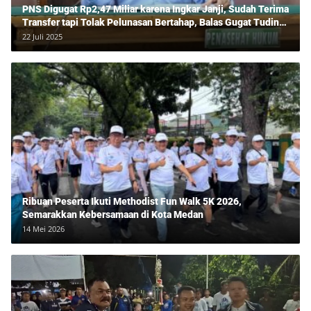
PNS Digugat Rp2,47 Miliar karena Ingkar Janji, Sudah Terima
Transfer tapi Tolak Pelunasan Bertahap, Balas Gugat Tuding
Lawan Tipu Rp850 Juta
22 Juli 2025
Ribuan Peserta Ikuti Methodist Fun Walk 5K 2026,
Semarakkan Kebersamaan di Kota Medan
14 Mei 2026