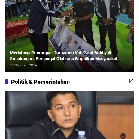
Meriahnya Penutupan Turnamen Voli Pasti Bobby di
Simalungun: Semangat Olahraga Wujudkan Masyarakat
Sehat Bersama Erwan Rozadi dan Ribuan Penonton!
27 Oktober 2024
Politik & Pemerintahan