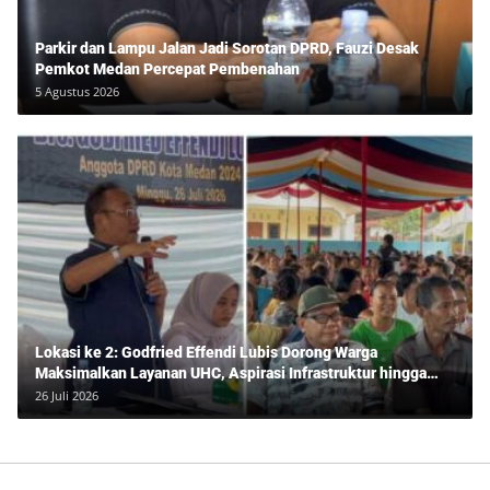
Parkir dan Lampu Jalan Jadi Sorotan DPRD, Fauzi Desak
Pemkot Medan Percepat Pembenahan
5 Agustus 2026
Lokasi ke 2: Godfried Effendi Lubis Dorong Warga
Maksimalkan Layanan UHC, Aspirasi Infrastruktur hingga
Pendidikan Mengemuka dalam Reses Medan Amplas
26 Juli 2026