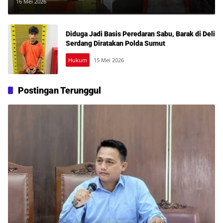
Pria Paruh Baya Diamankan
16 Mei 2026
Diduga Jadi Basis Peredaran Sabu, Barak di Deli
Serdang Diratakan Polda Sumut
Hukum
15 Mei 2026
Postingan Terunggul