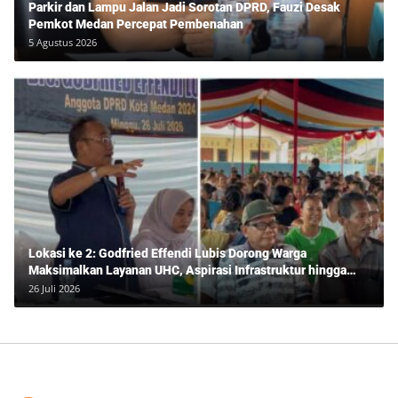
Parkir dan Lampu Jalan Jadi Sorotan DPRD, Fauzi Desak
Pemkot Medan Percepat Pembenahan
5 Agustus 2026
Lokasi ke 2: Godfried Effendi Lubis Dorong Warga
Maksimalkan Layanan UHC, Aspirasi Infrastruktur hingga
Pendidikan Mengemuka dalam Reses Medan Amplas
26 Juli 2026