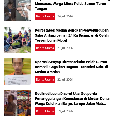
Memanas, Warga Minta Polda Sumut Turun
Tangan
Berita Utama
26 Juli 2026
Polrestabes Medan Bongkar Penyelundupan
Sabu Antarprovinsi, 24 Kg Disimpan di Celah
Tersembunyi Mobil
Berita Utama
24 Juli 2026
Operasi Senyap Ditresnarkoba Polda Sumut
Berhasil Gagalkan Dugaan Transaksi Sabu di
Medan Amplas
Berita Utama
22 Juli 2026
Godfried Lubis Disorot Usai Sosperda
Penanggulangan Kemiskinan di Medan Denai,
Warga Keluhkan Banjir, Lampu Jalan Mati
hingga Sulit Akses Bantuan
Berita Utama
19 Juli 2026