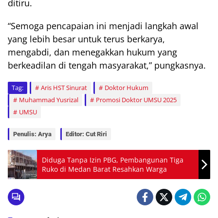
ditiru.
“Semoga pencapaian ini menjadi langkah awal
yang lebih besar untuk terus berkarya,
mengabdi, dan menegakkan hukum yang
berkeadilan di tengah masyarakat,” pungkasnya.
Tag:
Aris HST Sinurat
Doktor Hukum
Muhammad Yusrizal
Promosi Doktor UMSU 2025
UMSU
Penulis: Arya
Editor: Cut Riri
Diduga Tanpa Izin PBG, Pembangunan Tiga
Ruko di Medan Barat Resahkan Warga