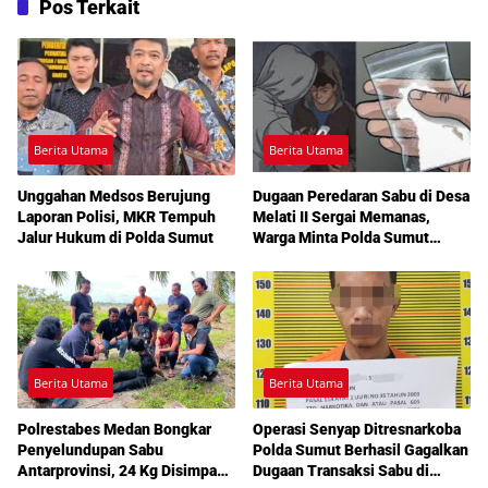
Pos Terkait
Berita Utama
Berita Utama
Unggahan Medsos Berujung
Dugaan Peredaran Sabu di Desa
Laporan Polisi, MKR Tempuh
Melati II Sergai Memanas,
Jalur Hukum di Polda Sumut
Warga Minta Polda Sumut
Turun Tangan
Berita Utama
Berita Utama
Polrestabes Medan Bongkar
Operasi Senyap Ditresnarkoba
Penyelundupan Sabu
Polda Sumut Berhasil Gagalkan
Antarprovinsi, 24 Kg Disimpan
Dugaan Transaksi Sabu di