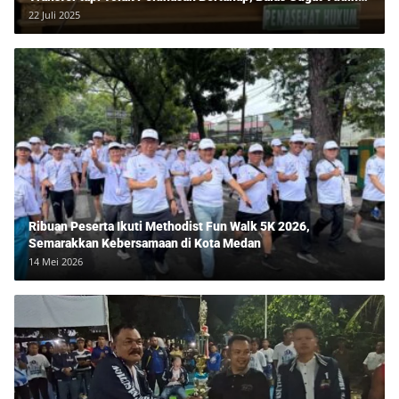
Lawan Tipu Rp850 Juta
22 Juli 2025
Ribuan Peserta Ikuti Methodist Fun Walk 5K 2026,
Semarakkan Kebersamaan di Kota Medan
14 Mei 2026