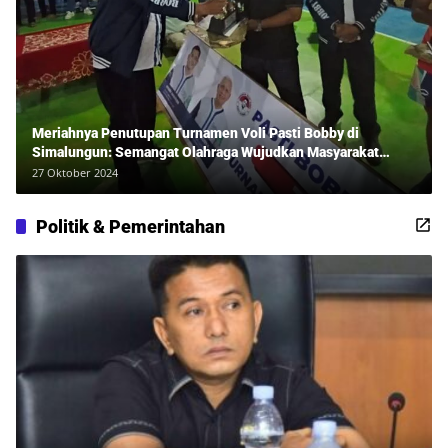
Meriahnya Penutupan Turnamen Voli Pasti Bobby di
Simalungun: Semangat Olahraga Wujudkan Masyarakat
Sehat Bersama Erwan Rozadi dan Ribuan Penonton!
27 Oktober 2024
Politik & Pemerintahan