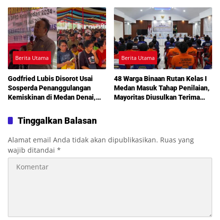
di Celah Tersembunyi Mobil
Medan Amplas
Berita Utama
Berita Utama
Godfried Lubis Disorot Usai
48 Warga Binaan Rutan Kelas I
Sosperda Penanggulangan
Medan Masuk Tahap Penilaian,
Kemiskinan di Medan Denai,
Mayoritas Diusulkan Terima
Warga Keluhkan Banjir, Lampu
Pembebasan Bersyarat
Jalan Mati hingga Sulit Akses
Tinggalkan Balasan
Bantuan
Alamat email Anda tidak akan dipublikasikan.
Ruas yang
wajib ditandai
*