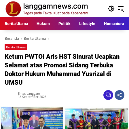
Langsung
ke
konten
Berita Utama
Hukum
Politik
Lifestyle
Humaniora
Beranda
Berita Utama
Berita Utama
Ketum PWTOI Aris HST Sinurat Ucapkan
Selamat atas Promosi Sidang Terbuka
Doktor Hukum Muhammad Yusrizal di
UMSU
Emas Langgam
18 September 2025