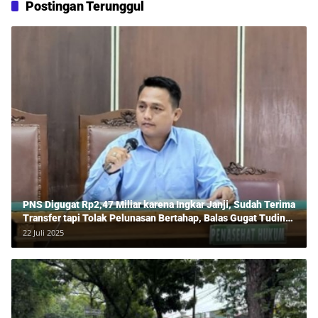
Postingan Terunggul
PNS Digugat Rp2,47 Miliar karena Ingkar Janji, Sudah Terima
Transfer tapi Tolak Pelunasan Bertahap, Balas Gugat Tuding
Lawan Tipu Rp850 Juta
22 Juli 2025