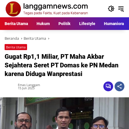
Langsung
ke
konten
Berita Utama
Hukum
Politik
Lifestyle
Humaniora
Beranda
Berita Utama
Berita Utama
Gugat Rp1,1 Miliar, PT Maha Akbar
Sejahtera Seret PT Domas ke PN Medan
karena Diduga Wanprestasi
Emas Langgam
15 Juli 2025