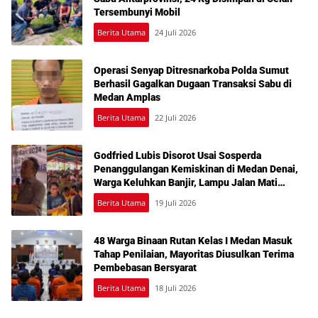
Tersembunyi Mobil
Berita Utama
24 Juli 2026
Operasi Senyap Ditresnarkoba Polda Sumut
Berhasil Gagalkan Dugaan Transaksi Sabu di
Medan Amplas
Berita Utama
22 Juli 2026
Godfried Lubis Disorot Usai Sosperda
Penanggulangan Kemiskinan di Medan Denai,
Warga Keluhkan Banjir, Lampu Jalan Mati
hingga Sulit Akses Bantuan
Berita Utama
19 Juli 2026
48 Warga Binaan Rutan Kelas I Medan Masuk
Tahap Penilaian, Mayoritas Diusulkan Terima
Pembebasan Bersyarat
Berita Utama
18 Juli 2026