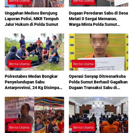
Berita Utama
Berita Utama
Unggahan Medsos Berujung
Dugaan Peredaran Sabu di Desa
Laporan Polisi, MKR Tempuh
Melati II Sergai Memanas,
Jalur Hukum di Polda Sumut
Warga Minta Polda Sumut
Turun Tangan
Berita Utama
Berita Utama
Polrestabes Medan Bongkar
Operasi Senyap Ditresnarkoba
Penyelundupan Sabu
Polda Sumut Berhasil Gagalkan
Antarprovinsi, 24 Kg Disimpan
Dugaan Transaksi Sabu di
di Celah Tersembunyi Mobil
Medan Amplas
Berita Utama
Berita Utama