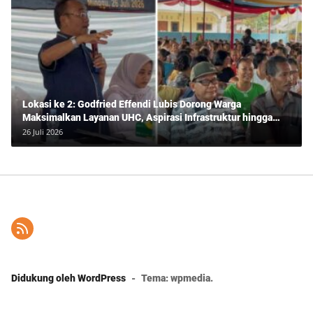
Lokasi ke 2: Godfried Effendi Lubis Dorong Warga
Maksimalkan Layanan UHC, Aspirasi Infrastruktur hingga
Pendidikan Mengemuka dalam Reses Medan Amplas
26 Juli 2026
Didukung oleh WordPress
-
Tema: wpmedia.