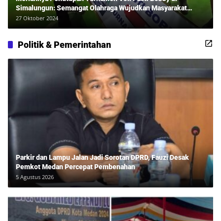
Simalungun: Semangat Olahraga Wujudkan Masyarakat
Sehat Bersama Erwan Rozadi dan Ribuan Penonton!
27 Oktober 2024
Politik & Pemerintahan
Parkir dan Lampu Jalan Jadi Sorotan DPRD, Fauzi Desak
Pemkot Medan Percepat Pembenahan
5 Agustus 2026