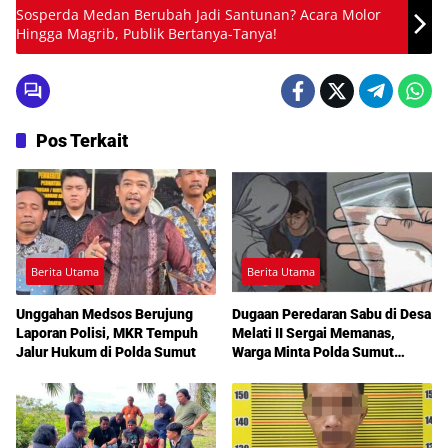
Sosperda Medan Berubah Jadi Santunan? Acara Molor
Hingga Magrib, Publik Bertanya-Tanya!
Pos Terkait
Berita Utama
Berita Utama
Unggahan Medsos Berujung
Dugaan Peredaran Sabu di Desa
Laporan Polisi, MKR Tempuh
Melati II Sergai Memanas,
Jalur Hukum di Polda Sumut
Warga Minta Polda Sumut
Turun Tangan