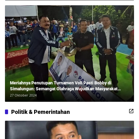
Meriahnya Penutupan Turnamen Voli Pasti Bobby di
Simalungun: Semangat Olahraga Wujudkan Masyarakat
Sehat Bersama Erwan Rozadi dan Ribuan Penonton!
27 Oktober 2024
Politik & Pemerintahan