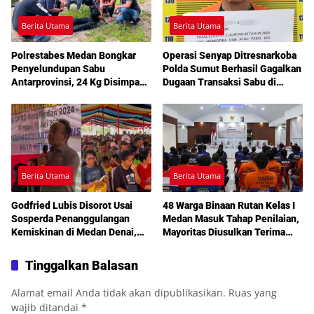
Berita Utama
Berita Utama
Polrestabes Medan Bongkar
Operasi Senyap Ditresnarkoba
Penyelundupan Sabu
Polda Sumut Berhasil Gagalkan
Antarprovinsi, 24 Kg Disimpan
Dugaan Transaksi Sabu di
di Celah Tersembunyi Mobil
Medan Amplas
Berita Utama
Berita Utama
Godfried Lubis Disorot Usai
48 Warga Binaan Rutan Kelas I
Sosperda Penanggulangan
Medan Masuk Tahap Penilaian,
Kemiskinan di Medan Denai,
Mayoritas Diusulkan Terima
Warga Keluhkan Banjir, Lampu
Pembebasan Bersyarat
Jalan Mati hingga Sulit Akses
Tinggalkan Balasan
Bantuan
Alamat email Anda tidak akan dipublikasikan.
Ruas yang
wajib ditandai
*