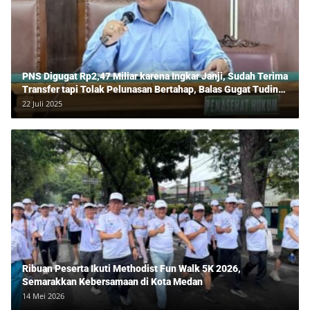
PNS Digugat Rp2,47 Miliar karena Ingkar Janji, Sudah Terima
Transfer tapi Tolak Pelunasan Bertahap, Balas Gugat Tuding
Lawan Tipu Rp850 Juta
22 Juli 2025
Ribuan Peserta Ikuti Methodist Fun Walk 5K 2026,
Semarakkan Kebersamaan di Kota Medan
14 Mei 2026