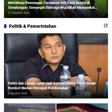
Meriahnya Penutupan Turnamen Voli Pasti Bobby di
Simalungun: Semangat Olahraga Wujudkan Masyarakat
Sehat Bersama Erwan Rozadi dan Ribuan Penonton!
27 Oktober 2024
Politik & Pemerintahan
Parkir dan Lampu Jalan Jadi Sorotan DPRD, Fauzi Desak
Pemkot Medan Percepat Pembenahan
5 Agustus 2026