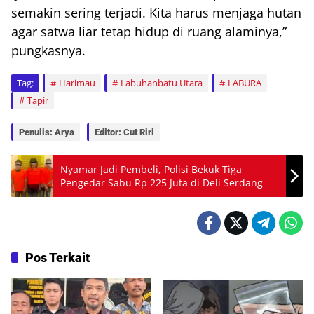
semakin sering terjadi. Kita harus menjaga hutan
agar satwa liar tetap hidup di ruang alaminya,”
pungkasnya.
Tag:
Harimau
Labuhanbatu Utara
LABURA
Tapir
Penulis: Arya
Editor: Cut Riri
Nyamar Jadi Pembeli, Polisi Bekuk Tiga
Pengedar Sabu Rp 225 Juta di Deli Serdang
Pos Terkait