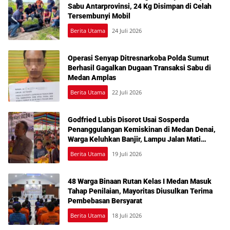
Sabu Antarprovinsi, 24 Kg Disimpan di Celah
Tersembunyi Mobil
Berita Utama
24 Juli 2026
Operasi Senyap Ditresnarkoba Polda Sumut
Berhasil Gagalkan Dugaan Transaksi Sabu di
Medan Amplas
Berita Utama
22 Juli 2026
Godfried Lubis Disorot Usai Sosperda
Penanggulangan Kemiskinan di Medan Denai,
Warga Keluhkan Banjir, Lampu Jalan Mati
hingga Sulit Akses Bantuan
Berita Utama
19 Juli 2026
48 Warga Binaan Rutan Kelas I Medan Masuk
Tahap Penilaian, Mayoritas Diusulkan Terima
Pembebasan Bersyarat
Berita Utama
18 Juli 2026