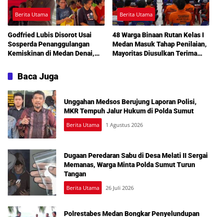
Berita Utama
Berita Utama
Godfried Lubis Disorot Usai
48 Warga Binaan Rutan Kelas I
Sosperda Penanggulangan
Medan Masuk Tahap Penilaian,
Kemiskinan di Medan Denai,
Mayoritas Diusulkan Terima
Warga Keluhkan Banjir, Lampu
Pembebasan Bersyarat
Jalan Mati hingga Sulit Akses
Baca Juga
Bantuan
Unggahan Medsos Berujung Laporan Polisi,
MKR Tempuh Jalur Hukum di Polda Sumut
Berita Utama
1 Agustus 2026
Dugaan Peredaran Sabu di Desa Melati II Sergai
Memanas, Warga Minta Polda Sumut Turun
Tangan
Berita Utama
26 Juli 2026
Polrestabes Medan Bongkar Penyelundupan