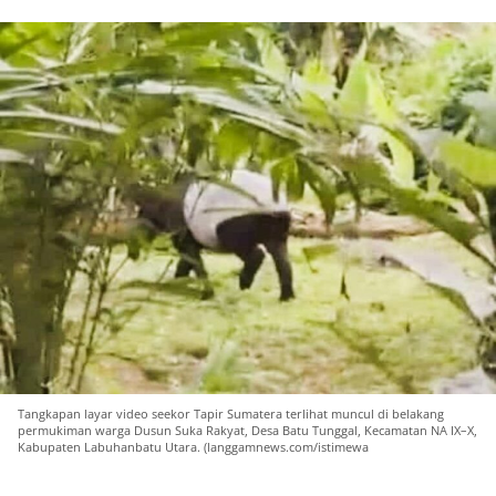
Tangkapan layar video seekor Tapir Sumatera terlihat muncul di belakang
permukiman warga Dusun Suka Rakyat, Desa Batu Tunggal, Kecamatan NA IX–X,
Kabupaten Labuhanbatu Utara. (langgamnews.com/istimewa