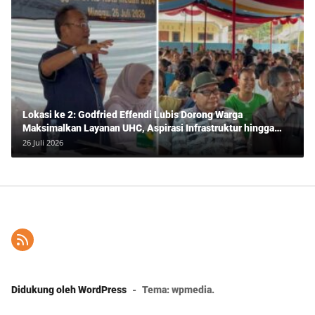
Lokasi ke 2: Godfried Effendi Lubis Dorong Warga
Maksimalkan Layanan UHC, Aspirasi Infrastruktur hingga
Pendidikan Mengemuka dalam Reses Medan Amplas
26 Juli 2026
Didukung oleh WordPress
-
Tema: wpmedia.