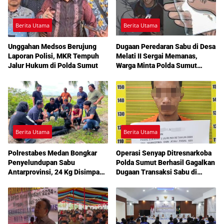
Berita Utama
Berita Utama
Unggahan Medsos Berujung
Dugaan Peredaran Sabu di Desa
Laporan Polisi, MKR Tempuh
Melati II Sergai Memanas,
Jalur Hukum di Polda Sumut
Warga Minta Polda Sumut
Turun Tangan
Berita Utama
Berita Utama
Polrestabes Medan Bongkar
Operasi Senyap Ditresnarkoba
Penyelundupan Sabu
Polda Sumut Berhasil Gagalkan
Antarprovinsi, 24 Kg Disimpan
Dugaan Transaksi Sabu di
di Celah Tersembunyi Mobil
Medan Amplas