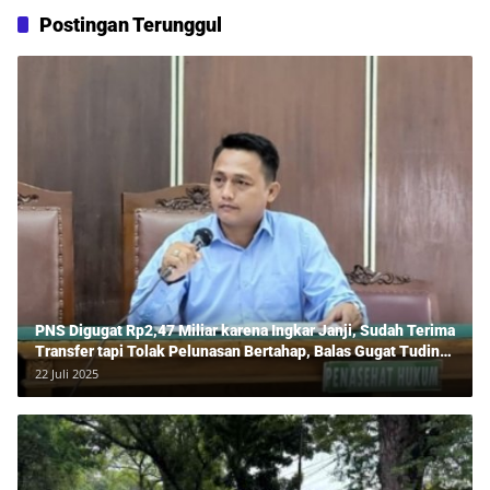
Postingan Terunggul
PNS Digugat Rp2,47 Miliar karena Ingkar Janji, Sudah Terima
Transfer tapi Tolak Pelunasan Bertahap, Balas Gugat Tuding
Lawan Tipu Rp850 Juta
22 Juli 2025