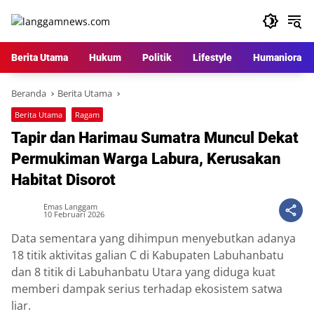
Langsung
ke
konten
Berita Utama
Hukum
Politik
Lifestyle
Humaniora
Beranda
Berita Utama
Berita Utama
Ragam
Tapir dan Harimau Sumatra Muncul Dekat
Permukiman Warga Labura, Kerusakan
Habitat Disorot
Emas Langgam
10 Februari 2026
Data sementara yang dihimpun menyebutkan adanya
18 titik aktivitas galian C di Kabupaten Labuhanbatu
dan 8 titik di Labuhanbatu Utara yang diduga kuat
memberi dampak serius terhadap ekosistem satwa
liar.