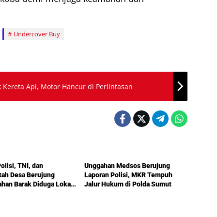
Undercover Buy
 Kereta Api, Motor Hancur di Perlintasan
Berita Utama
olisi, TNI, dan
Unggahan Medsos Berujung
tah Desa Berujung
Laporan Polisi, MKR Tempuh
han Barak Diduga Lokasi
Jalur Hukum di Polda Sumut
di Deli Serdang