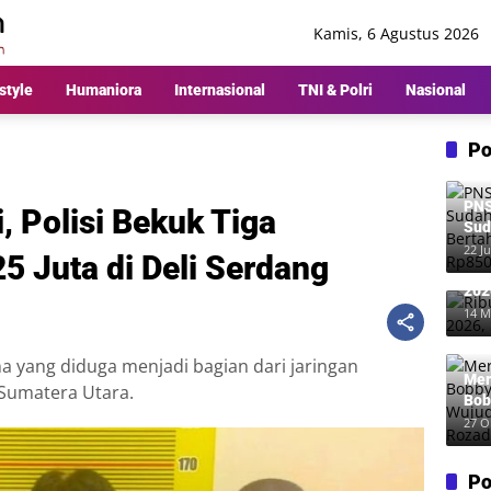
Kamis, 6 Agustus 2026
style
Humaniora
Internasional
TNI & Polri
Nasional
Po
PNS
 Polisi Bekuk Tiga
Sud
Ber
22 Ju
5 Juta di Deli Serdang
Rp8
Rib
202
Me
14 M
 yang diduga menjadi bagian dari jaringan
Mer
 Sumatera Utara.
Bob
Wuj
27 O
Roz
Po