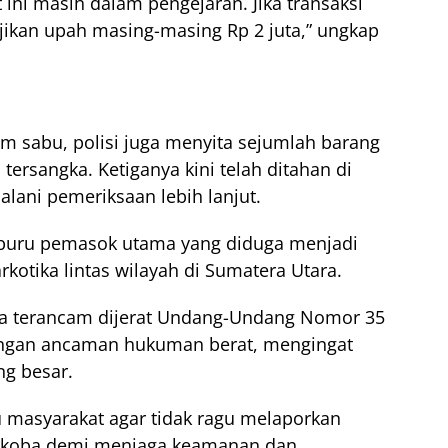
at ini masih dalam pengejaran. Jika transaksi
njikan upah masing-masing Rp 2 juta,” ungkap
m sabu, polisi juga menyita sejumlah barang
tersangka. Ketiganya kini telah ditahan di
lani pemeriksaan lebih lanjut.
mburu pemasok utama yang diduga menjadi
rkotika lintas wilayah di Sumatera Utara.
ka terancam dijerat Undang-Undang Nomor 35
engan ancaman hukuman berat, mengingat
ng besar.
masyarakat agar tidak ragu melaporkan
narkoba demi menjaga keamanan dan