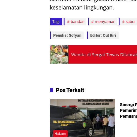
keselamatan lingkungan.
Tag:
bandar
menyamar
sabu
Penulis: Sofyan
Editor: Cut Riri
Wanita di Sergai Tewas Ditabrak
Pos Terkait
Hukum
Sinergi P
Pemerin
Pemusna
Narkoba 
Hukum