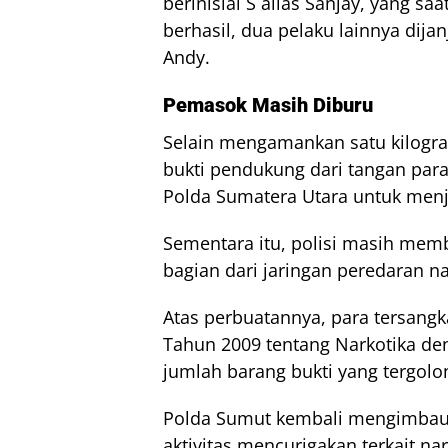
berinisial S alias Sanjay, yang sa
berhasil, dua pelaku lainnya dija
Andy.
Pemasok Masih Diburu
Selain mengamankan satu kilogra
bukti pendukung dari tangan para 
Polda Sumatera Utara untuk menja
Sementara itu, polisi masih me
bagian dari jaringan peredaran na
Atas perbuatannya, para tersang
Tahun 2009 tentang Narkotika d
jumlah barang bukti yang tergolo
Polda Sumut kembali mengimbau 
aktivitas mencurigakan terkait 