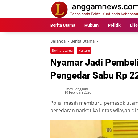
Langsung
ke
konten
Berita Utama
Hukum
Politik
Life
Beranda
Berita Utama
Berita Utama
Hukum
Nyamar Jadi Pembeli,
Pengedar Sabu Rp 22
Emas Langgam
10 Februari 2026
Polisi masih memburu pemasok utama
peredaran narkotika lintas wilayah di