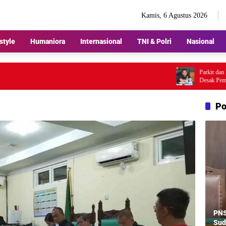
Kamis, 6 Agustus 2026
style
Humaniora
Internasional
TNI & Polri
Nasional
Parkir dan Lampu 
Desak Pemkot Med
Po
PNS
Sud