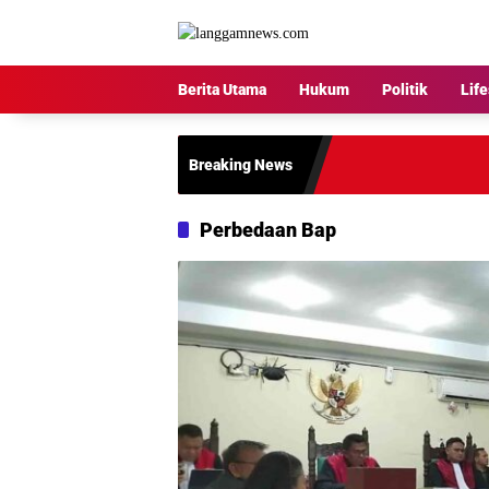
Langsung
ke
konten
Berita Utama
Hukum
Politik
Life
Breaking News
Perbedaan Bap