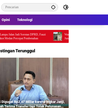
Opini
Teknologi
Jalan Jadi Sorotan DPRD, Fauzi
Warga Pertanyakan Mutu Proyek Jembatan R
an Percepat Pembenahan
Juta, Penggunaan Pondasi Lama Picu Desaka
Lapangan
stingan Terunggul
 Digugat Rp2,47 Miliar karena Ingkar Janji,
ah Terima Transfer tapi Tolak Pelunasan