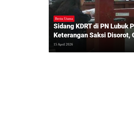
Berita Utama
Sidang KDRT di PN Lubuk
Keterangan Saksi Disorot,
Ada Kejanggalan?
15 April 2026