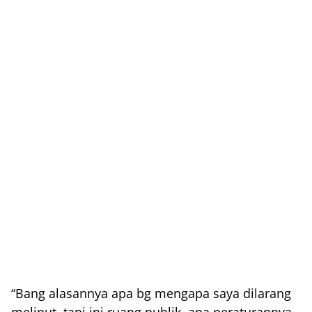
“Bang alasannya apa bg mengapa saya dilarang
meliput, tapi ini ruang publik, apa peraturannya