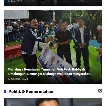
14 Mei 2026
Meriahnya Penutupan Turnamen Voli Pasti Bobby di
Simalungun: Semangat Olahraga Wujudkan Masyarakat
Sehat Bersama Erwan Rozadi dan Ribuan Penonton!
27 Oktober 2024
Politik & Pemerintahan