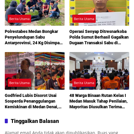
Berita Utama
Berita Utama
Polrestabes Medan Bongkar
Operasi Senyap Ditresnarkoba
Penyelundupan Sabu
Polda Sumut Berhasil Gagalkan
Antarprovinsi, 24 Kg Disimpan
Dugaan Transaksi Sabu di
di Celah Tersembunyi Mobil
Medan Amplas
Berita Utama
Berita Utama
Godfried Lubis Disorot Usai
48 Warga Binaan Rutan Kelas I
Sosperda Penanggulangan
Medan Masuk Tahap Penilaian,
Kemiskinan di Medan Denai,
Mayoritas Diusulkan Terima
Warga Keluhkan Banjir, Lampu
Pembebasan Bersyarat
Jalan Mati hingga Sulit Akses
Tinggalkan Balasan
Bantuan
Alamat email Anda tidak akan dipublikasikan.
Ruas yang