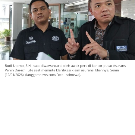
Budi Utomo, S.H., saat diwawancarai oleh awak pers di kantor pusat Asuransi
Panin Dai-ichi Life saat meminta klarifikasi klaim asuransi kliennya, Senin
(12/01/2026). (langgamnews.com/Foto: Istimewa).