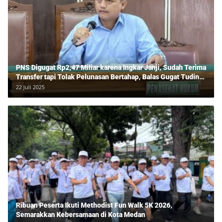
PNS Digugat Rp2,47 Miliar karena Ingkar Janji, Sudah Terima
Transfer tapi Tolak Pelunasan Bertahap, Balas Gugat Tuding
Lawan Tipu Rp850 Juta
22 Juli 2025
Ribuan Peserta Ikuti Methodist Fun Walk 5K 2026,
Semarakkan Kebersamaan di Kota Medan