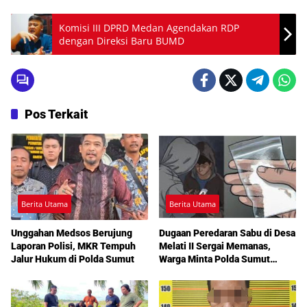
Komisi III DPRD Medan Agendakan RDP
dengan Direksi Baru BUMD
Pos Terkait
Berita Utama
Berita Utama
Unggahan Medsos Berujung
Dugaan Peredaran Sabu di Desa
Laporan Polisi, MKR Tempuh
Melati II Sergai Memanas,
Jalur Hukum di Polda Sumut
Warga Minta Polda Sumut
Turun Tangan