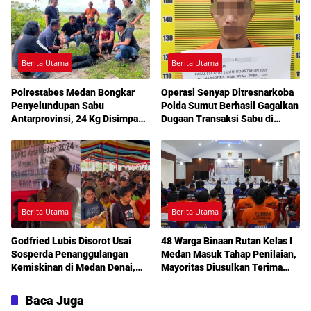
Berita Utama
Berita Utama
Polrestabes Medan Bongkar
Operasi Senyap Ditresnarkoba
Penyelundupan Sabu
Polda Sumut Berhasil Gagalkan
Antarprovinsi, 24 Kg Disimpan
Dugaan Transaksi Sabu di
di Celah Tersembunyi Mobil
Medan Amplas
Berita Utama
Berita Utama
Godfried Lubis Disorot Usai
48 Warga Binaan Rutan Kelas I
Sosperda Penanggulangan
Medan Masuk Tahap Penilaian,
Kemiskinan di Medan Denai,
Mayoritas Diusulkan Terima
Warga Keluhkan Banjir, Lampu
Pembebasan Bersyarat
Jalan Mati hingga Sulit Akses
Baca Juga
Bantuan