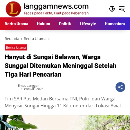
Langsung
ke
konten
Berita Utama
Hukum
Politik
Lifestyle
Humaniora
Beranda
Berita Utama
Berita Utama
Hanyut di Sungai Belawan, Warga
Sunggal Ditemukan Meninggal Setelah
Tiga Hari Pencarian
Emas Langgam
19 Februari 2026
Tim SAR Pos Medan Bersama TNI, Polri, dan Warga
Menyisir Sungai Hingga 11 Kilometer dari Lokasi Awal