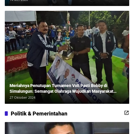
Meriahnya Penutupan Turnamen Voli Pasti Bobby di
Simalungun: Semangat Olahraga Wujudkan Masyarakat
Sehat Bersama Erwan Rozadi dan Ribuan Penonton!
27 Oktober 2024
Politik & Pemerintahan