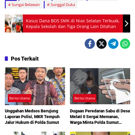
Sungai Belawan
Sunggal Duka
Kasus Dana BOS SMK di Nias Selatan Terkuak,
Kepala Sekolah dan Tiga Orang Lain Ditahan
Pos Terkait
Berita Utama
Berita Utama
Unggahan Medsos Berujung
Dugaan Peredaran Sabu di Desa
Laporan Polisi, MKR Tempuh
Melati II Sergai Memanas,
Jalur Hukum di Polda Sumut
Warga Minta Polda Sumut
Turun Tangan