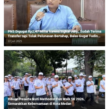
PNS Digugat Rp2,47 Miliar karena Ingkar Janji, Sudah Terima
Transfer tapi Tolak Pelunasan Bertahap, Balas Gugat Tuding
Lawan Tipu Rp850 Juta
22 Juli 2025
Ribuan Peserta Ikuti Methodist Fun Walk 5K 2026,
Semarakkan Kebersamaan di Kota Medan
14 Mei 2026