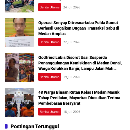
Berita Utama
24 Juli 2026
Operasi Senyap Ditresnarkoba Polda Sumut
Berhasil Gagalkan Dugaan Transaksi Sabu di
Medan Amplas
Berita Utama
22 Juli 2026
Godfried Lubis Disorot Usai Sosperda
Penanggulangan Kemiskinan di Medan Denai,
Warga Keluhkan Banjir, Lampu Jalan Mati
hingga Sulit Akses Bantuan
Berita Utama
19 Juli 2026
48 Warga Binaan Rutan Kelas I Medan Masuk
Tahap Penilaian, Mayoritas Diusulkan Terima
Pembebasan Bersyarat
Berita Utama
18 Juli 2026
Postingan Terunggul