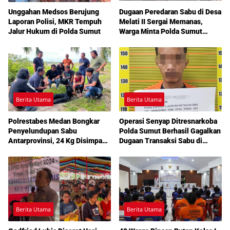
Unggahan Medsos Berujung
Dugaan Peredaran Sabu di Desa
Laporan Polisi, MKR Tempuh
Melati II Sergai Memanas,
Jalur Hukum di Polda Sumut
Warga Minta Polda Sumut
Turun Tangan
Berita Utama
Berita Utama
Polrestabes Medan Bongkar
Operasi Senyap Ditresnarkoba
Penyelundupan Sabu
Polda Sumut Berhasil Gagalkan
Antarprovinsi, 24 Kg Disimpan
Dugaan Transaksi Sabu di
di Celah Tersembunyi Mobil
Medan Amplas
Berita Utama
Berita Utama