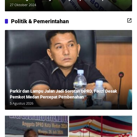
Sehat Bersama Erwan Rozadi dan Ribuan Penonton!
27 Oktober 2024
Politik & Pemerintahan
Parkir dan Lampu Jalan Jadi Sorotan DPRD, Fauzi Desak
Pemkot Medan Percepat Pembenahan
5 Agustus 2026