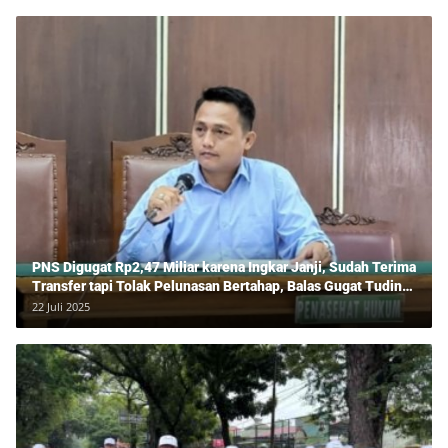
PNS Digugat Rp2,47 Miliar karena Ingkar Janji, Sudah Terima
Transfer tapi Tolak Pelunasan Bertahap, Balas Gugat Tuding
Lawan Tipu Rp850 Juta
22 Juli 2025