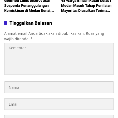
Godfried Lubis Disorot Usai
48 Warga Binaan Rutan Kelas I
Sosperda Penanggulangan
Medan Masuk Tahap Penilaian,
Kemiskinan di Medan Denai,
Mayoritas Diusulkan Terima
Warga Keluhkan Banjir, Lampu
Pembebasan Bersyarat
Jalan Mati hingga Sulit Akses
Tinggalkan Balasan
Bantuan
Alamat email Anda tidak akan dipublikasikan.
Ruas yang
wajib ditandai
*