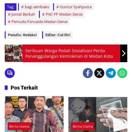
Tag:
bagi sembako
Guntur Syahputra
Jumat Berkah
PAC PP Medan Denai
Pemuda Pancasila Medan Denai
Penulis: Redaksi
Editor: Cut Riri
Seribuan Warga Padati Sosialisasi Perda
Penanggulangan Kemiskinan di Medan Kota
Pos Terkait
Berita Utama
Berita Utama