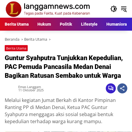
Langsung
ke
konten
Berita Utama
Hukum
Politik
Lifestyle
Humaniora
Beranda
Berita Utama
Berita Utama
Guntur Syahputra Tunjukkan Kepedulian,
PAC Pemuda Pancasila Medan Denai
Bagikan Ratusan Sembako untuk Warga
Emas Langgam
11 Oktober 2025
Melalui kegiatan Jumat Berkah di Kantor Pimpinan
Ranting PP di Medan Denai, Ketua PAC Guntur
Syahputra menggagas aksi sosial sebagai bentuk
kepedulian terhadap warga kurang mampu.