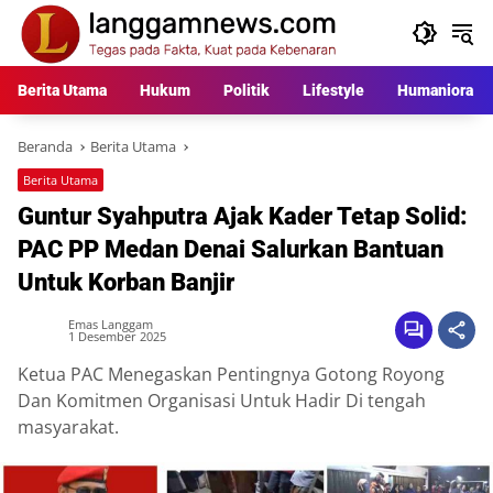
Langsung
ke
konten
Berita Utama
Hukum
Politik
Lifestyle
Humaniora
Beranda
Berita Utama
Berita Utama
Guntur Syahputra Ajak Kader Tetap Solid:
PAC PP Medan Denai Salurkan Bantuan
Untuk Korban Banjir
Emas Langgam
1 Desember 2025
Ketua PAC Menegaskan Pentingnya Gotong Royong
Dan Komitmen Organisasi Untuk Hadir Di tengah
masyarakat.