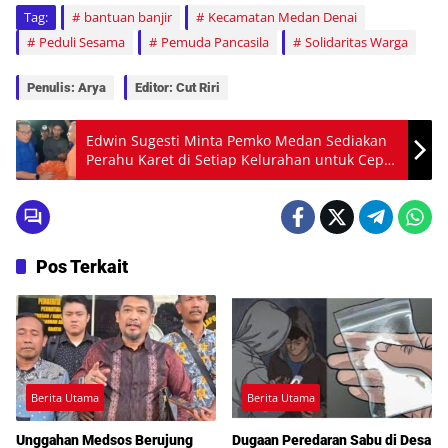
Tag:
bantuan banjir
Kecamatan Medan Denai
Peduli Sesama
Pemuda Pancasila
Solidaritas Warga
Penulis: Arya
Editor: Cut Riri
Edwin Sugesti Minta Pemko Medan Sediakan
Perahu Karet di Setiap Kelurahan untuk Cepat
Evakuasi Warga
Pos Terkait
Berita Utama
Berita Utama
Unggahan Medsos Berujung
Dugaan Peredaran Sabu di Desa