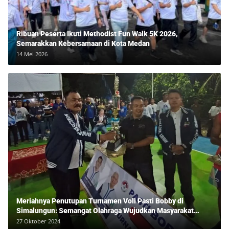
Ribuan Peserta Ikuti Methodist Fun Walk 5K 2026,
Semarakkan Kebersamaan di Kota Medan
14 Mei 2026
Meriahnya Penutupan Turnamen Voli Pasti Bobby di
Simalungun: Semangat Olahraga Wujudkan Masyarakat
Sehat Bersama Erwan Rozadi dan Ribuan Penonton!
27 Oktober 2024