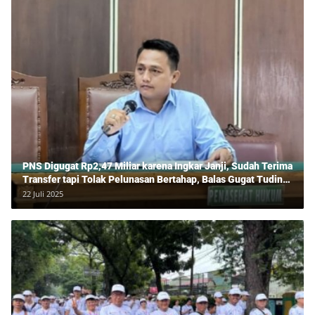
PNS Digugat Rp2,47 Miliar karena Ingkar Janji, Sudah Terima
Transfer tapi Tolak Pelunasan Bertahap, Balas Gugat Tuding
Lawan Tipu Rp850 Juta
22 Juli 2025