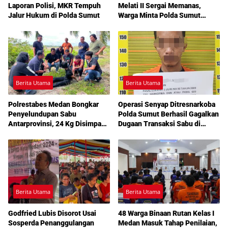
Laporan Polisi, MKR Tempuh
Melati II Sergai Memanas,
Jalur Hukum di Polda Sumut
Warga Minta Polda Sumut
Turun Tangan
Berita Utama
Berita Utama
Polrestabes Medan Bongkar
Operasi Senyap Ditresnarkoba
Penyelundupan Sabu
Polda Sumut Berhasil Gagalkan
Antarprovinsi, 24 Kg Disimpan
Dugaan Transaksi Sabu di
di Celah Tersembunyi Mobil
Medan Amplas
Berita Utama
Berita Utama
Godfried Lubis Disorot Usai
48 Warga Binaan Rutan Kelas I
Sosperda Penanggulangan
Medan Masuk Tahap Penilaian,