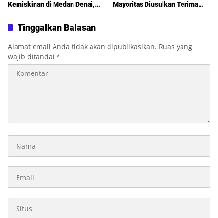
Kemiskinan di Medan Denai,
Mayoritas Diusulkan Terima
Warga Keluhkan Banjir, Lampu
Pembebasan Bersyarat
Jalan Mati hingga Sulit Akses
Tinggalkan Balasan
Bantuan
Alamat email Anda tidak akan dipublikasikan.
Ruas yang
wajib ditandai
*