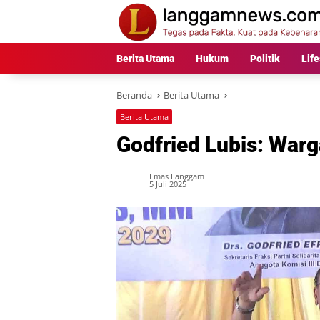
Langsung
ke
konten
Berita Utama
Hukum
Politik
Life
Beranda
Berita Utama
Berita Utama
Godfried Lubis: Warg
Emas Langgam
5 Juli 2025