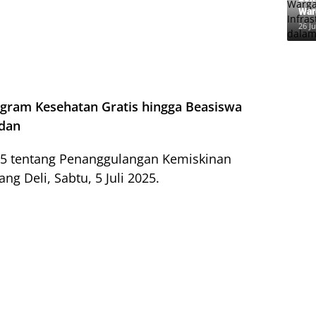
War
Inf
26 Ju
dal
ram Kesehatan Gratis hingga Beasiswa
edan
015 tentang Penanggulangan Kemiskinan
g Deli, Sabtu, 5 Juli 2025.