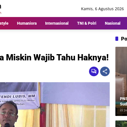
Kamis, 6 Agustus 2026
style
Humaniora
Internasional
TNI & Polri
Nasional
Po
a Miskin Wajib Tahu Haknya!
PNS
Sud
Ber
22 Ju
Rp8