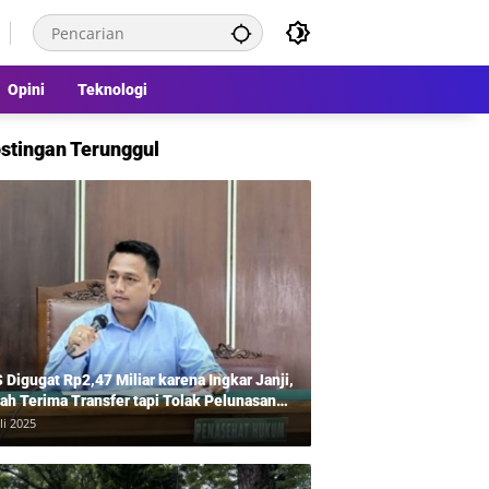
Opini
Teknologi
stingan Terunggul
 Digugat Rp2,47 Miliar karena Ingkar Janji,
ah Terima Transfer tapi Tolak Pelunasan
tahap, Balas Gugat Tuding Lawan Tipu
li 2025
50 Juta