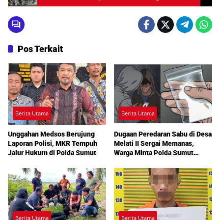
Pos Terkait
Berita Utama
Berita Utama
Unggahan Medsos Berujung
Dugaan Peredaran Sabu di Desa
Laporan Polisi, MKR Tempuh
Melati II Sergai Memanas,
Jalur Hukum di Polda Sumut
Warga Minta Polda Sumut
Turun Tangan
Berita Utama
Berita Utama