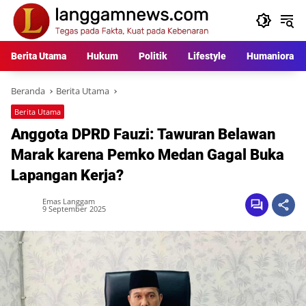
Langsung
ke
konten
Berita Utama
Hukum
Politik
Lifestyle
Humaniora
Beranda
Berita Utama
Berita Utama
Anggota DPRD Fauzi: Tawuran Belawan
Marak karena Pemko Medan Gagal Buka
Lapangan Kerja?
Emas Langgam
9 September 2025