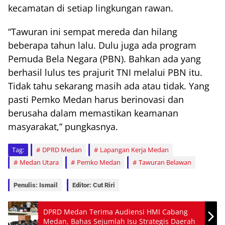
kecamatan di setiap lingkungan rawan.
“Tawuran ini sempat mereda dan hilang
beberapa tahun lalu. Dulu juga ada program
Pemuda Bela Negara (PBN). Bahkan ada yang
berhasil lulus tes prajurit TNI melalui PBN itu.
Tidak tahu sekarang masih ada atau tidak. Yang
pasti Pemko Medan harus berinovasi dan
berusaha dalam memastikan keamanan
masyarakat,” pungkasnya.
Tag:
DPRD Medan
Lapangan Kerja Medan
Medan Utara
Pemko Medan
Tawuran Belawan
Penulis: Ismail
Editor: Cut Riri
DPRD Medan Terima Audiensi HMI Cabang
Medan, Bahas Sejumlah Isu Strategis Daerah