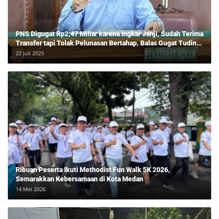
PNS Digugat Rp2,47 Miliar karena Ingkar Janji, Sudah Terima
Transfer tapi Tolak Pelunasan Bertahap, Balas Gugat Tuding
Lawan Tipu Rp850 Juta
22 Juli 2025
Ribuan Peserta Ikuti Methodist Fun Walk 5K 2026,
Semarakkan Kebersamaan di Kota Medan
14 Mei 2026