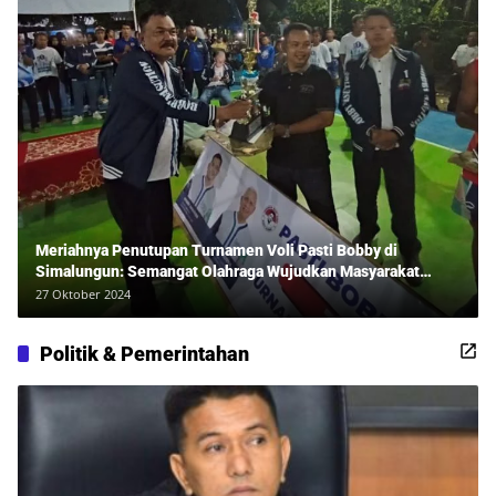
Meriahnya Penutupan Turnamen Voli Pasti Bobby di
Simalungun: Semangat Olahraga Wujudkan Masyarakat
Sehat Bersama Erwan Rozadi dan Ribuan Penonton!
27 Oktober 2024
Politik & Pemerintahan