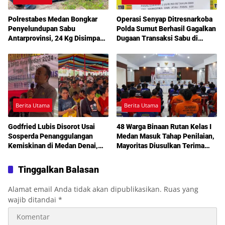
Polrestabes Medan Bongkar
Operasi Senyap Ditresnarkoba
Penyelundupan Sabu
Polda Sumut Berhasil Gagalkan
Antarprovinsi, 24 Kg Disimpan
Dugaan Transaksi Sabu di
di Celah Tersembunyi Mobil
Medan Amplas
Berita Utama
Berita Utama
Godfried Lubis Disorot Usai
48 Warga Binaan Rutan Kelas I
Sosperda Penanggulangan
Medan Masuk Tahap Penilaian,
Kemiskinan di Medan Denai,
Mayoritas Diusulkan Terima
Warga Keluhkan Banjir, Lampu
Pembebasan Bersyarat
Jalan Mati hingga Sulit Akses
Tinggalkan Balasan
Bantuan
Alamat email Anda tidak akan dipublikasikan.
Ruas yang
wajib ditandai
*