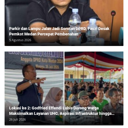
Parkir dan Lampu Jalan Jadi Sorotan DPRD, Fauzi Desak
Pemkot Medan Percepat Pembenahan
5 Agustus 2026
Lokasi ke 2: Godfried Effendi Lubis Dorong Warga
Maksimalkan Layanan UHC, Aspirasi Infrastruktur hingga
Pendidikan Mengemuka dalam Reses Medan Amplas
26 Juli 2026