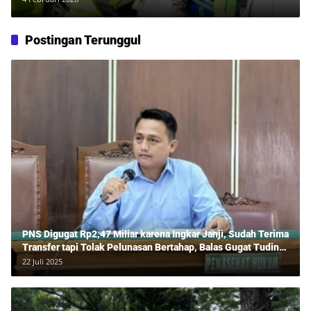
Postingan Terunggul
PNS Digugat Rp2,47 Miliar karena Ingkar Janji, Sudah Terima
Transfer tapi Tolak Pelunasan Bertahap, Balas Gugat Tuding
Lawan Tipu Rp850 Juta
22 Juli 2025