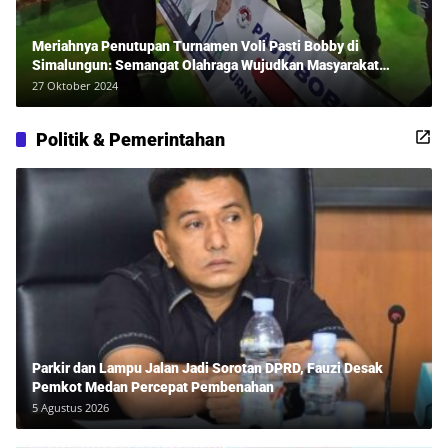
Meriahnya Penutupan Turnamen Voli Pasti Bobby di
Simalungun: Semangat Olahraga Wujudkan Masyarakat
Sehat Bersama Erwan Rozadi dan Ribuan Penonton!
27 Oktober 2024
Politik & Pemerintahan
Parkir dan Lampu Jalan Jadi Sorotan DPRD, Fauzi Desak
Pemkot Medan Percepat Pembenahan
5 Agustus 2026