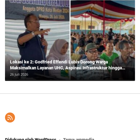
Lokasi ke 2: Godfried Effendi Lubis Dorong Warga
Maksimalkan Layanan UHC, Aspirasi Infrastruktur hingga
Pendidikan Mengemuka dalam Reses Medan Amplas
26 Juli 2026
Didukung oleh WordPress
-
Tema: wpmedia.