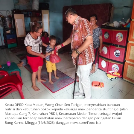
Ketua DPRD Kota Medan, Wong Chun Sen Tarigan, menyerahkan bantuan
nutrisi dan kebutuhan pokok kepada keluarga anak penderita stunting di Jalan
Mustapa Gang 7, Kelurahan PBD I, Kecamatan Medan Timur, sebagai wujud
kepedulian terhadap kesehatan anak bertepatan dengan peringatan Bulan
Bung Karno. Minggu (14/6/2026). (langgamnews.com/Foto: Ist).