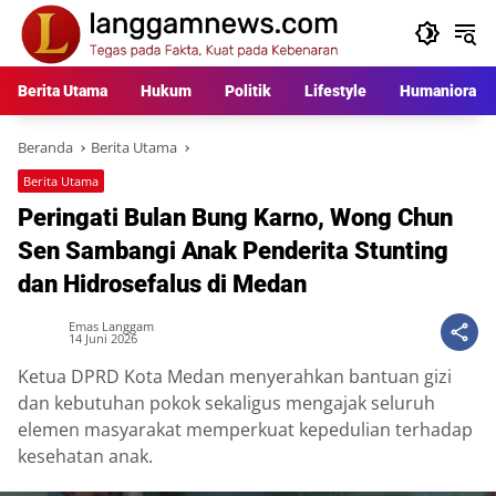
Langsung
ke
konten
Berita Utama
Hukum
Politik
Lifestyle
Humaniora
Beranda
Berita Utama
Berita Utama
Peringati Bulan Bung Karno, Wong Chun
Sen Sambangi Anak Penderita Stunting
dan Hidrosefalus di Medan
Emas Langgam
14 Juni 2026
Ketua DPRD Kota Medan menyerahkan bantuan gizi
dan kebutuhan pokok sekaligus mengajak seluruh
elemen masyarakat memperkuat kepedulian terhadap
kesehatan anak.