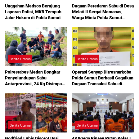
Unggahan Medsos Berujung
Dugaan Peredaran Sabu di Desa
Laporan Polisi, MKR Tempuh
Melati II Sergai Memanas,
Jalur Hukum di Polda Sumut
Warga Minta Polda Sumut
Turun Tangan
Berita Utama
Berita Utama
Polrestabes Medan Bongkar
Operasi Senyap Ditresnarkoba
Penyelundupan Sabu
Polda Sumut Berhasil Gagalkan
Antarprovinsi, 24 Kg Disimpan
Dugaan Transaksi Sabu di
di Celah Tersembunyi Mobil
Medan Amplas
Berita Utama
Berita Utama
Godfried Lubis Disorot Usai
48 Warga Binaan Rutan Kelas I