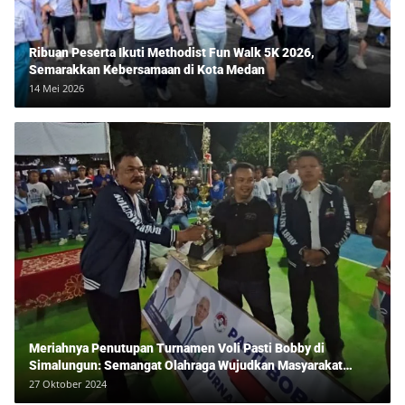
Ribuan Peserta Ikuti Methodist Fun Walk 5K 2026,
Semarakkan Kebersamaan di Kota Medan
14 Mei 2026
Meriahnya Penutupan Turnamen Voli Pasti Bobby di
Simalungun: Semangat Olahraga Wujudkan Masyarakat
Sehat Bersama Erwan Rozadi dan Ribuan Penonton!
27 Oktober 2024