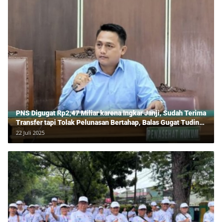
PNS Digugat Rp2,47 Miliar karena Ingkar Janji, Sudah Terima
Transfer tapi Tolak Pelunasan Bertahap, Balas Gugat Tuding
Lawan Tipu Rp850 Juta
22 Juli 2025