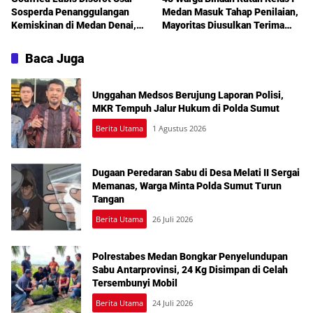
Sosperda Penanggulangan
Medan Masuk Tahap Penilaian,
Kemiskinan di Medan Denai,
Mayoritas Diusulkan Terima
Warga Keluhkan Banjir, Lampu
Pembebasan Bersyarat
Jalan Mati hingga Sulit Akses
Baca Juga
Bantuan
Unggahan Medsos Berujung Laporan Polisi,
MKR Tempuh Jalur Hukum di Polda Sumut
Berita Utama
1 Agustus 2026
Dugaan Peredaran Sabu di Desa Melati II Sergai
Memanas, Warga Minta Polda Sumut Turun
Tangan
Berita Utama
26 Juli 2026
Polrestabes Medan Bongkar Penyelundupan
Sabu Antarprovinsi, 24 Kg Disimpan di Celah
Tersembunyi Mobil
Berita Utama
24 Juli 2026