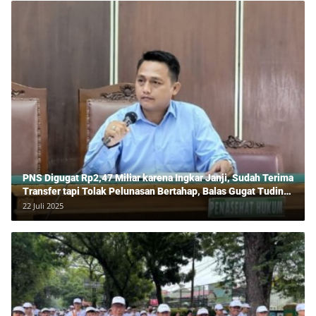
PNS Digugat Rp2,47 Miliar karena Ingkar Janji, Sudah Terima
Transfer tapi Tolak Pelunasan Bertahap, Balas Gugat Tuding
Lawan Tipu Rp850 Juta
22 Juli 2025