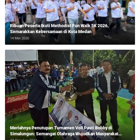
Ribuan Peserta Ikuti Methodist Fun Walk 5K 2026,
Semarakkan Kebersamaan di Kota Medan
14 Mei 2026
Meriahnya Penutupan Turnamen Voli Pasti Bobby di
Simalungun: Semangat Olahraga Wujudkan Masyarakat
Sehat Bersama Erwan Rozadi dan Ribuan Penonton!