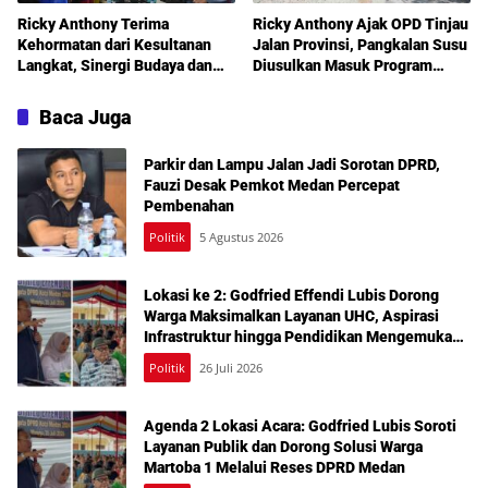
Ricky Anthony Terima
Ricky Anthony Ajak OPD Tinjau
Kehormatan dari Kesultanan
Jalan Provinsi, Pangkalan Susu
Langkat, Sinergi Budaya dan
Diusulkan Masuk Program
Pembangunan Semakin
Perbaikan 2027
Diperkuat
Baca Juga
Parkir dan Lampu Jalan Jadi Sorotan DPRD,
Fauzi Desak Pemkot Medan Percepat
Pembenahan
Politik
5 Agustus 2026
Lokasi ke 2: Godfried Effendi Lubis Dorong
Warga Maksimalkan Layanan UHC, Aspirasi
Infrastruktur hingga Pendidikan Mengemuka
dalam Reses Medan Amplas
Politik
26 Juli 2026
Agenda 2 Lokasi Acara: Godfried Lubis Soroti
Layanan Publik dan Dorong Solusi Warga
Martoba 1 Melalui Reses DPRD Medan