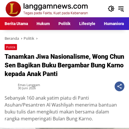
Langsung
ke
konten
Berita Utama
Hukum
Politik
Lifestyle
Humaniora
Beranda
Politik
Politik
Tanamkan Jiwa Nasionalisme, Wong Chun
Sen Bagikan Buku Bergambar Bung Karno
kepada Anak Panti
Emas Langgam
30 Juni 2026
Sebanyak 160 anak yatim piatu di Panti
Asuhan/Pesantren Al Washliyah menerima bantuan
buku tulis dan mengikuti makan bersama dalam
rangka memperingati Bulan Bung Karno.