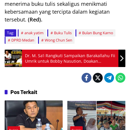
menerima buku tulis sekaligus menikmati
kebersamaan yang tercipta dalam kegiatan
tersebut.
(Red).
Tag:
anak yatim
Buku Tulis
Bulan Bung Karno
DPRD Medan
Wong Chun Sen
Dr. M. Sa’i Rangkuti Sampaikan Barakallahu Fii
Umrik untuk Bobby Nasution, Doakan
Kesehatan dan Kesuksesan Memimpin Sumut
Pos Terkait