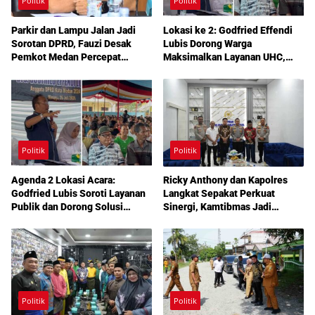
Politik
Politik
Parkir dan Lampu Jalan Jadi
Lokasi ke 2: Godfried Effendi
Sorotan DPRD, Fauzi Desak
Lubis Dorong Warga
Pemkot Medan Percepat
Maksimalkan Layanan UHC,
Pembenahan
Aspirasi Infrastruktur hingga
Pendidikan Mengemuka dalam
Reses Medan Amplas
Politik
Politik
Agenda 2 Lokasi Acara:
Ricky Anthony dan Kapolres
Godfried Lubis Soroti Layanan
Langkat Sepakat Perkuat
Publik dan Dorong Solusi
Sinergi, Kamtibmas Jadi
Warga Martoba 1 Melalui Reses
Prioritas Bersama
DPRD Medan
Politik
Politik