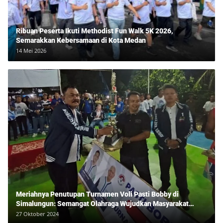
Ribuan Peserta Ikuti Methodist Fun Walk 5K 2026,
Semarakkan Kebersamaan di Kota Medan
14 Mei 2026
Meriahnya Penutupan Turnamen Voli Pasti Bobby di
Simalungun: Semangat Olahraga Wujudkan Masyarakat
Sehat Bersama Erwan Rozadi dan Ribuan Penonton!
27 Oktober 2024