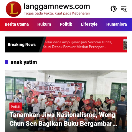
Langsung
ke
konten
Berita Utama
Hukum
Politik
Lifestyle
Humaniora
a
Parkir dan Lampu Jalan Jadi Sorotan DPRD,
Warga Per
Breaking News
Fauzi Desak Pemkot Medan Percepat
Rp397 Jut
Pembenahan
Desakan A
anak yatim
Politik
Tanamkan Jiwa Nasionalisme, Wong
Chun Sen Bagikan Buku Bergambar