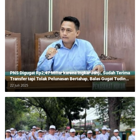
PNS Digugat Rp2,47 Miliar karena Ingkar Janji, Sudah Terima
Transfer tapi Tolak Pelunasan Bertahap, Balas Gugat Tuding
Lawan Tipu Rp850 Juta
22 Juli 2025