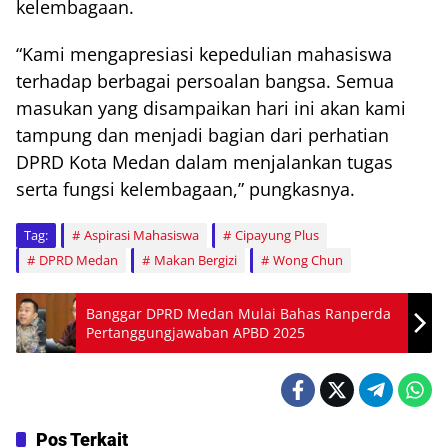
kelembagaan.
“Kami mengapresiasi kepedulian mahasiswa
terhadap berbagai persoalan bangsa. Semua
masukan yang disampaikan hari ini akan kami
tampung dan menjadi bagian dari perhatian
DPRD Kota Medan dalam menjalankan tugas
serta fungsi kelembagaan,” pungkasnya.
Tag:
Aspirasi Mahasiswa
Cipayung Plus
DPRD Medan
Makan Bergizi
Wong Chun
Banggar DPRD Medan Mulai Bahas Ranperda
Pertanggungjawaban APBD 2025
Pos Terkait