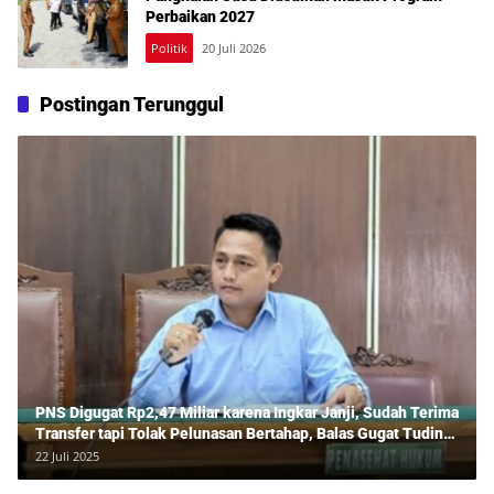
Perbaikan 2027
Politik
20 Juli 2026
Postingan Terunggul
PNS Digugat Rp2,47 Miliar karena Ingkar Janji, Sudah Terima
Transfer tapi Tolak Pelunasan Bertahap, Balas Gugat Tuding
Lawan Tipu Rp850 Juta
22 Juli 2025