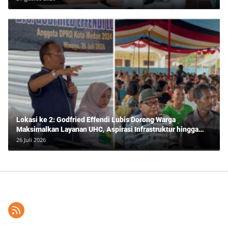
Lokasi ke 2: Godfried Effendi Lubis Dorong Warga
Maksimalkan Layanan UHC, Aspirasi Infrastruktur hingga
Pendidikan Mengemuka dalam Reses Medan Amplas
26 Juli 2026