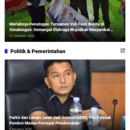
Meriahnya Penutupan Turnamen Voli Pasti Bobby di
Simalungun: Semangat Olahraga Wujudkan Masyarakat
Sehat Bersama Erwan Rozadi dan Ribuan Penonton!
27 Oktober 2024
Politik & Pemerintahan
Parkir dan Lampu Jalan Jadi Sorotan DPRD, Fauzi Desak
Pemkot Medan Percepat Pembenahan
5 Agustus 2026