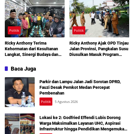
DPRD Medan
Politik
Politik
Ricky Anthony Terima
Ricky Anthony Ajak OPD Tinjau
Kehormatan dari Kesultanan
Jalan Provinsi, Pangkalan Susu
Langkat, Sinergi Budaya dan
Diusulkan Masuk Program
Pembangunan Semakin
Perbaikan 2027
Diperkuat
Baca Juga
Parkir dan Lampu Jalan Jadi Sorotan DPRD,
Fauzi Desak Pemkot Medan Percepat
Pembenahan
Politik
5 Agustus 2026
Lokasi ke 2: Godfried Effendi Lubis Dorong
Warga Maksimalkan Layanan UHC, Aspirasi
Infrastruktur hingga Pendidikan Mengemuka