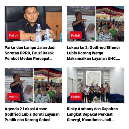
Politik
Politik
Parkir dan Lampu Jalan Jadi
Lokasi ke 2: Godfried Effendi
Sorotan DPRD, Fauzi Desak
Lubis Dorong Warga
Pemkot Medan Percepat
Maksimalkan Layanan UHC,
Pembenahan
Aspirasi Infrastruktur hingga
Pendidikan Mengemuka dalam
Reses Medan Amplas
Politik
Politik
Agenda 2 Lokasi Acara:
Ricky Anthony dan Kapolres
Godfried Lubis Soroti Layanan
Langkat Sepakat Perkuat
Publik dan Dorong Solusi
Sinergi, Kamtibmas Jadi
Warga Martoba 1 Melalui Reses
Prioritas Bersama