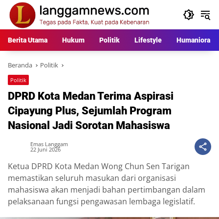
Langsung
ke
konten
Berita Utama
Hukum
Politik
Lifestyle
Humaniora
Beranda
Politik
Politik
DPRD Kota Medan Terima Aspirasi
Cipayung Plus, Sejumlah Program
Nasional Jadi Sorotan Mahasiswa
Emas Langgam
22 Juni 2026
Ketua DPRD Kota Medan Wong Chun Sen Tarigan
memastikan seluruh masukan dari organisasi
mahasiswa akan menjadi bahan pertimbangan dalam
pelaksanaan fungsi pengawasan lembaga legislatif.