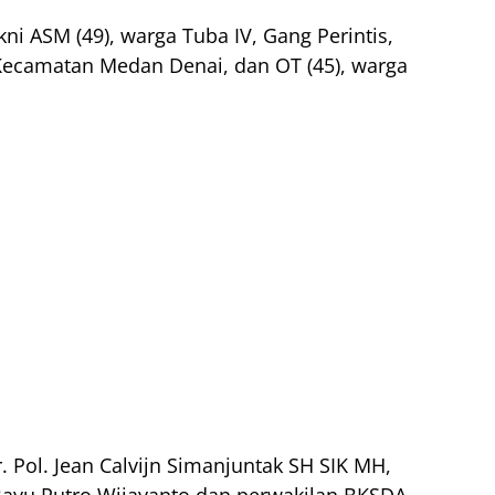
i ASM (49), warga Tuba IV, Gang Perintis,
 Kecamatan Medan Denai, dan OT (45), warga
Pol. Jean Calvijn Simanjuntak SH SIK MH,
Bayu Putro Wijayanto dan perwakilan BKSDA