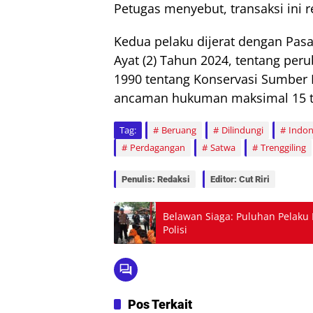
Petugas menyebut, transaksi ini r
Kedua pelaku dijerat dengan Pasal
Ayat (2) Tahun 2024, tentang p
1990 tentang Konservasi Sumber 
ancaman hukuman maksimal 15 ta
Tag:
Beruang
Dilindungi
Indon
Perdagangan
Satwa
Trenggiling
Penulis: Redaksi
Editor: Cut Riri
Belawan Siaga: Puluhan Pelaku
Polisi
Pos Terkait