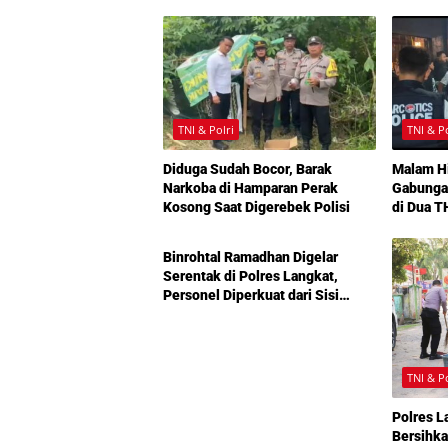
TNI & Polri
TNI & P
Diduga Sudah Bocor, Barak
Malam Hi
Narkoba di Hamparan Perak
Gabunga
Kosong Saat Digerebek Polisi
di Dua 
Humaniora
Binrohtal Ramadhan Digelar
Serentak di Polres Langkat,
Personel Diperkuat dari Sisi
Spiritual dan Integritas
TNI & P
Polres L
Bersihka