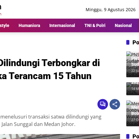
Minggu, 9 Agustus 2026
style
Humaniora
Internasional
TNI & Polri
Nasional
Po
PNS
ilindungi Terbongkar di
Sud
Ber
22 Ju
ka Terancam 15 Tahun
Rp8
Rib
202
Me
14 M
Mer
Bob
 menelusuri transaksi satwa dilindungi yang
Wuj
27 O
 Jalan Sunggal dan Medan Johor.
Roz
Po