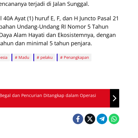
encananya terjadi di Jalan Sunggal.
 40A Ayat (1) huruf E, F, dan H Juncto Pasal 21
erubahan Undang-Undang RI Nomor 5 Tahun
Daya Alam Hayati dan Ekosistemnya, dengan
hun dan minimal 5 tahun penjara.
esia
Madu
pelaku
Penangkapan
 Begal dan Pencurian Ditangkap dalam Operasi
TNI & Polri