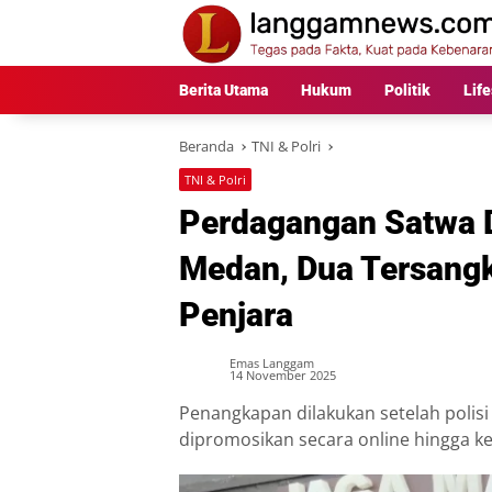
Langsung
ke
konten
Berita Utama
Hukum
Politik
Life
Beranda
TNI & Polri
TNI & Polri
Perdagangan Satwa D
Medan, Dua Tersang
Penjara
Emas Langgam
14 November 2025
Penangkapan dilakukan setelah polisi
dipromosikan secara online hingga ke