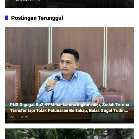
Postingan Terunggul
PNS Digugat Rp2,47 Miliar karena Ingkar Janji, Sudah Terima
Transfer tapi Tolak Pelunasan Bertahap, Balas Gugat Tuding
Lawan Tipu Rp850 Juta
22 Juli 2025