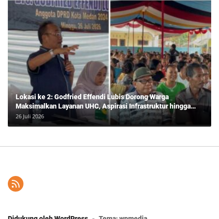
Lokasi ke 2: Godfried Effendi Lubis Dorong Warga
Maksimalkan Layanan UHC, Aspirasi Infrastruktur hingga
Pendidikan Mengemuka dalam Reses Medan Amplas
26 Juli 2026
Didukung oleh WordPress
-
Tema: wpmedia.