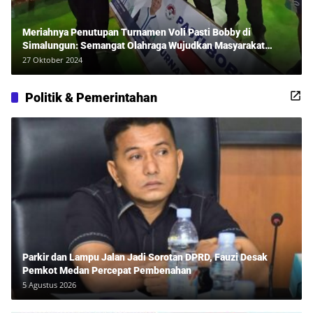
Meriahnya Penutupan Turnamen Voli Pasti Bobby di
Simalungun: Semangat Olahraga Wujudkan Masyarakat
Sehat Bersama Erwan Rozadi dan Ribuan Penonton!
27 Oktober 2024
Politik & Pemerintahan
Parkir dan Lampu Jalan Jadi Sorotan DPRD, Fauzi Desak
Pemkot Medan Percepat Pembenahan
5 Agustus 2026