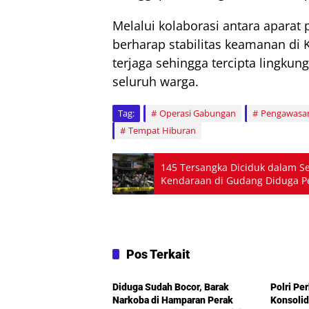
Melalui kolaborasi antara aparat
berharap stabilitas keamanan di
terjaga sehingga tercipta lingku
seluruh warga.
Tag:
Operasi Gabungan
Pengawasa
Tempat Hiburan
145 Tersangka Diciduk dalam S
Kendaraan di Gudang Diduga 
Pos Terkait
TNI & Polri
TNI & P
Diduga Sudah Bocor, Barak
Polri Pe
Narkoba di Hamparan Perak
Konsoli