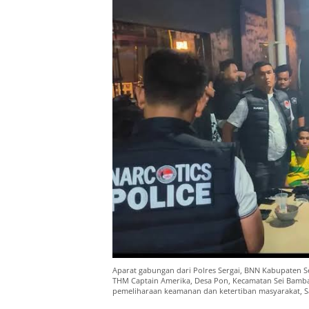
Aparat gabungan dari Polres Sergai, BNN Kabupaten 
THM Captain Amerika, Desa Pon, Kecamatan Sei Bamba
pemeliharaan keamanan dan ketertiban masyarakat, Sa