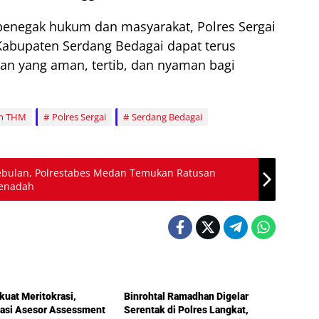
 penegak hukum dan masyarakat, Polres Sergai
 Kabupaten Serdang Bedagai dapat terus
ngan yang aman, tertib, dan nyaman bagi
n THM
Polres Sergai
Serdang Bedagai
ebulan, Polrestabes Medan Temukan Ratusan
Penadah
olri
Humaniora
rkuat Meritokrasi,
Binrohtal Ramadhan Digelar
dasi Asesor Assessment
Serentak di Polres Langkat,