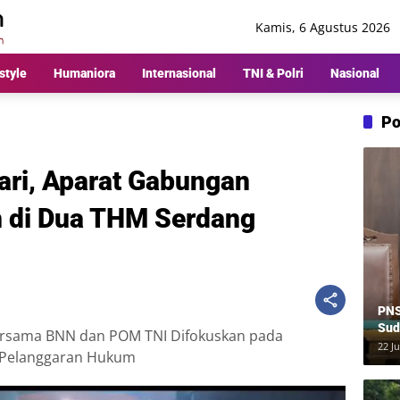
Kamis, 6 Agustus 2026
style
Humaniora
Internasional
TNI & Polri
Nasional
Po
ari, Aparat Gabungan
 di Dua THM Serdang
PNS
Sud
ersama BNN dan POM TNI Difokuskan pada
Ber
22 Ju
 Pelanggaran Hukum
Rp8