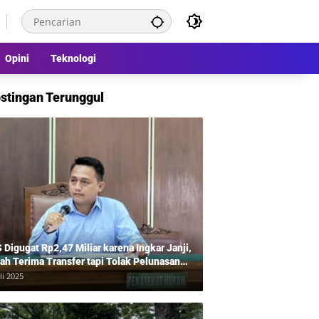
Opini
Teknologi
stingan Terunggul
 Digugat Rp2,47 Miliar karena Ingkar Janji,
ah Terima Transfer tapi Tolak Pelunasan
tahap, Balas Gugat Tuding Lawan Tipu
li 2025
50 Juta