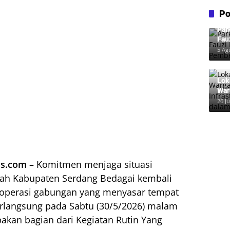
Po
Par
Fau
Pem
5 Ag
Lok
War
Inf
26 Ju
dal
s.com
– Komitmen menjaga situasi
yah Kabupaten Serdang Bedagai kembali
 operasi gabungan yang menyasar tempat
rlangsung pada Sabtu (30/5/2026) malam
pakan bagian dari Kegiatan Rutin Yang