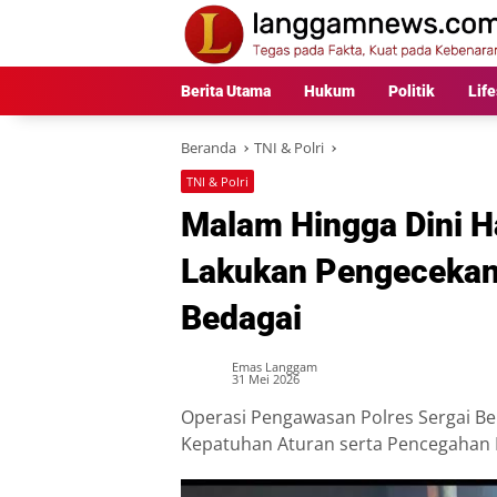
Langsung
ke
konten
Berita Utama
Hukum
Politik
Life
Beranda
TNI & Polri
TNI & Polri
Malam Hingga Dini H
Lakukan Pengecekan
Bedagai
Emas Langgam
31 Mei 2026
Operasi Pengawasan Polres Sergai B
Kepatuhan Aturan serta Pencegahan