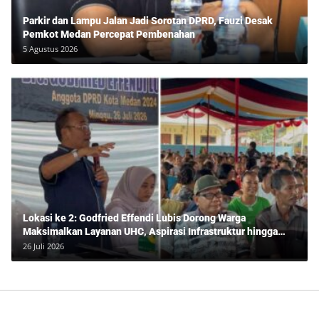
Parkir dan Lampu Jalan Jadi Sorotan DPRD, Fauzi Desak
Pemkot Medan Percepat Pembenahan
5 Agustus 2026
Lokasi ke 2: Godfried Effendi Lubis Dorong Warga
Maksimalkan Layanan UHC, Aspirasi Infrastruktur hingga
Pendidikan Mengemuka dalam Reses Medan Amplas
26 Juli 2026