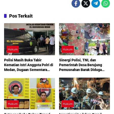
Pos Terkait
Hukum
Hukum
Polisi Masih Buka Tabir
Sinergi Polisi, TNI, dan
Kematian Istri Anggota Polri di
Pemerintah Desa Berujung
Medan, Dugaan Sementara
Pemusnahan Barak Diduga
Mengarah ke Bunuh Diri
Lokasi Narkoba di Deli Serdang
Hukum
Hukum