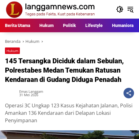
Langsung
ke
konten
Berita Utama
Hukum
Politik
Lifestyle
Humaniora
Beranda
Hukum
Hukum
145 Tersangka Diciduk dalam Sebulan,
Polrestabes Medan Temukan Ratusan
Kendaraan di Gudang Diduga Penadah
Emas Langgam
31 Mei 2026
Operasi 3C Ungkap 123 Kasus Kejahatan Jalanan, Polisi
Amankan 136 Kendaraan dari Delapan Lokasi
Penyimpanan