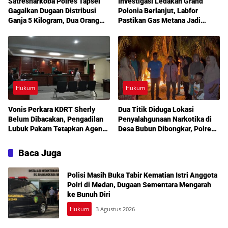
Satresnarkoba Polres Tapsel
Investigasi Ledakan Grand
Gagalkan Dugaan Distribusi
Polonia Berlanjut, Labfor
Ganja 5 Kilogram, Dua Orang
Pastikan Gas Metana Jadi
Diperiksa
Pemicu Awal
Hukum
Hukum
Vonis Perkara KDRT Sherly
Dua Titik Diduga Lokasi
Belum Dibacakan, Pengadilan
Penyalahgunaan Narkotika di
Lubuk Pakam Tetapkan Agenda
Desa Bubun Dibongkar, Polres
Sidang Lanjutan 30 Juli 2026
Langkat Tegaskan Komitmen
Berantas Narkoba
Baca Juga
Polisi Masih Buka Tabir Kematian Istri Anggota
Polri di Medan, Dugaan Sementara Mengarah
ke Bunuh Diri
Hukum
3 Agustus 2026