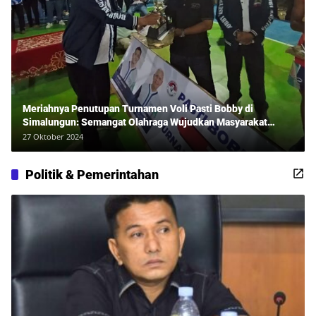
Meriahnya Penutupan Turnamen Voli Pasti Bobby di
Simalungun: Semangat Olahraga Wujudkan Masyarakat
Sehat Bersama Erwan Rozadi dan Ribuan Penonton!
27 Oktober 2024
Politik & Pemerintahan