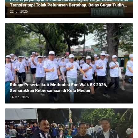
Transfer tapi Tolak Pelunasan Bertahap, Balas Gugat Tuding
Lawan Tipu Rp850 Juta
22 Juli 2025
Ribuan Peserta Ikuti Methodist Fun Walk 5K 2026,
Semarakkan Kebersamaan di Kota Medan
14 Mei 2026