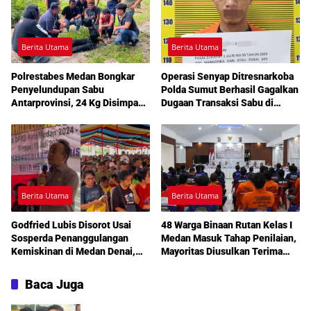
Berita Utama
Berita Utama
Polrestabes Medan Bongkar
Operasi Senyap Ditresnarkoba
Penyelundupan Sabu
Polda Sumut Berhasil Gagalkan
Antarprovinsi, 24 Kg Disimpan
Dugaan Transaksi Sabu di
di Celah Tersembunyi Mobil
Medan Amplas
Berita Utama
Berita Utama
Godfried Lubis Disorot Usai
48 Warga Binaan Rutan Kelas I
Sosperda Penanggulangan
Medan Masuk Tahap Penilaian,
Kemiskinan di Medan Denai,
Mayoritas Diusulkan Terima
Warga Keluhkan Banjir, Lampu
Pembebasan Bersyarat
Jalan Mati hingga Sulit Akses
Baca Juga
Bantuan