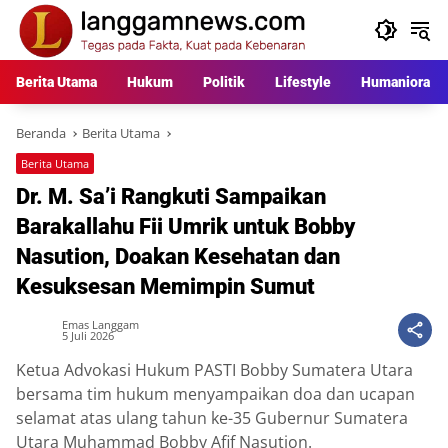
Langsung
ke
konten
Berita Utama
Hukum
Politik
Lifestyle
Humaniora
Beranda
Berita Utama
Berita Utama
Dr. M. Sa’i Rangkuti Sampaikan
Barakallahu Fii Umrik untuk Bobby
Nasution, Doakan Kesehatan dan
Kesuksesan Memimpin Sumut
Emas Langgam
5 Juli 2026
Ketua Advokasi Hukum PASTI Bobby Sumatera Utara
bersama tim hukum menyampaikan doa dan ucapan
selamat atas ulang tahun ke-35 Gubernur Sumatera
Utara Muhammad Bobby Afif Nasution.