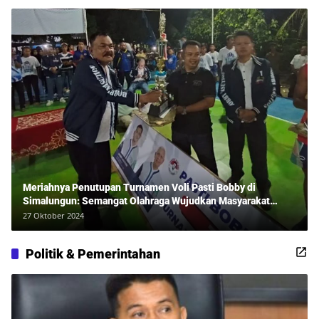
Meriahnya Penutupan Turnamen Voli Pasti Bobby di
Simalungun: Semangat Olahraga Wujudkan Masyarakat
Sehat Bersama Erwan Rozadi dan Ribuan Penonton!
27 Oktober 2024
Politik & Pemerintahan