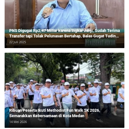
PNS Digugat Rp2,47 Miliar karena Ingkar Janji, Sudah Terima
Transfer tapi Tolak Pelunasan Bertahap, Balas Gugat Tuding
Lawan Tipu Rp850 Juta
22 Juli 2025
Ribuan Peserta Ikuti Methodist Fun Walk 5K 2026,
Semarakkan Kebersamaan di Kota Medan
14 Mei 2026