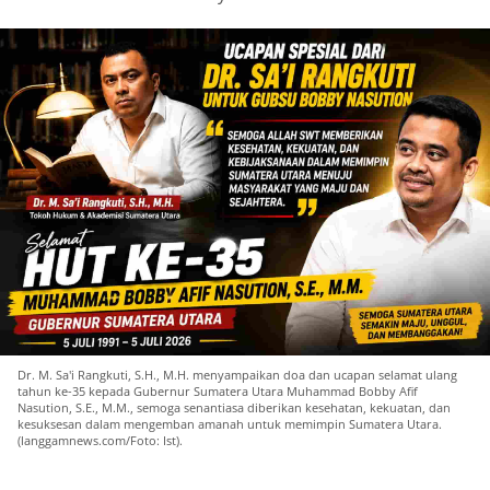
Dr. M. Sa'i Rangkuti, S.H., M.H. menyampaikan doa dan ucapan selamat ulang
tahun ke-35 kepada Gubernur Sumatera Utara Muhammad Bobby Afif
Nasution, S.E., M.M., semoga senantiasa diberikan kesehatan, kekuatan, dan
kesuksesan dalam mengemban amanah untuk memimpin Sumatera Utara.
(langgamnews.com/Foto: Ist).