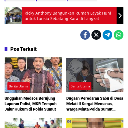
Ricky Anthony Bangunkan Rumah Layak Huni
untuk Lansia Sebatang Kara di Langkat
Pos Terkait
Berita Utama
Berita Utama
Unggahan Medsos Berujung
Dugaan Peredaran Sabu di Desa
Laporan Polisi, MKR Tempuh
Melati II Sergai Memanas,
Jalur Hukum di Polda Sumut
Warga Minta Polda Sumut
Turun Tangan