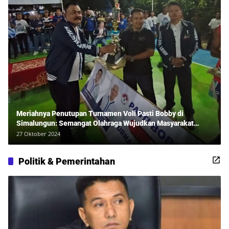
Meriahnya Penutupan Turnamen Voli Pasti Bobby di
Simalungun: Semangat Olahraga Wujudkan Masyarakat
Sehat Bersama Erwan Rozadi dan Ribuan Penonton!
27 Oktober 2024
Politik & Pemerintahan