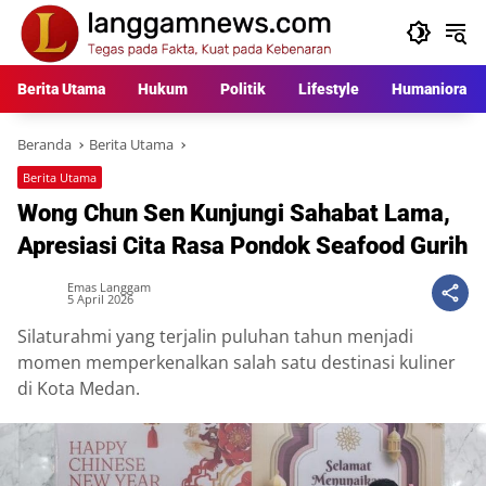
Langsung
ke
konten
Berita Utama
Hukum
Politik
Lifestyle
Humaniora
Beranda
Berita Utama
Berita Utama
Wong Chun Sen Kunjungi Sahabat Lama,
Apresiasi Cita Rasa Pondok Seafood Gurih
Emas Langgam
5 April 2026
Silaturahmi yang terjalin puluhan tahun menjadi
momen memperkenalkan salah satu destinasi kuliner
di Kota Medan.