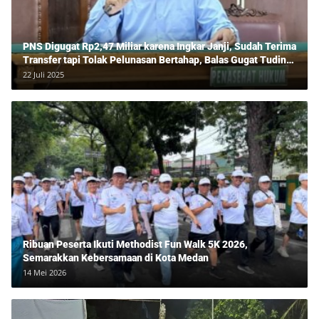
PNS Digugat Rp2,47 Miliar karena Ingkar Janji, Sudah Terima
Transfer tapi Tolak Pelunasan Bertahap, Balas Gugat Tuding
Lawan Tipu Rp850 Juta
22 Juli 2025
Ribuan Peserta Ikuti Methodist Fun Walk 5K 2026,
Semarakkan Kebersamaan di Kota Medan
14 Mei 2026