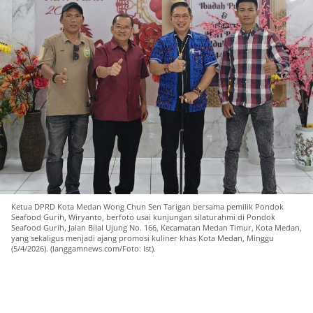
Ketua DPRD Kota Medan Wong Chun Sen Tarigan bersama pemilik Pondok
Seafood Gurih, Wiryanto, berfoto usai kunjungan silaturahmi di Pondok
Seafood Gurih, Jalan Bilal Ujung No. 166, Kecamatan Medan Timur, Kota Medan,
yang sekaligus menjadi ajang promosi kuliner khas Kota Medan, Minggu
(5/4/2026). (langgamnews.com/Foto: Ist).