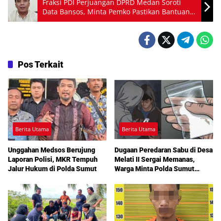
Fraksi PDI Perjuangan DPRD Medan Soroti
Data Bansos, Minta Pemko Pastikan Bantuan
Tepat Sasaran
Pos Terkait
Berita Utama
Berita Utama
Unggahan Medsos Berujung
Dugaan Peredaran Sabu di Desa
Laporan Polisi, MKR Tempuh
Melati II Sergai Memanas,
Jalur Hukum di Polda Sumut
Warga Minta Polda Sumut
Turun Tangan