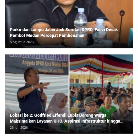
Parkir dan Lampu Jalan Jadi Sorotan DPRD, Fauzi Desak
Pemkot Medan Percepat Pembenahan
5 Agustus 2026
Lokasi ke 2: Godfried Effendi Lubis Dorong Warga
Maksimalkan Layanan UHC, Aspirasi Infrastruktur hingga
Pendidikan Mengemuka dalam Reses Medan Amplas
26 Juli 2026