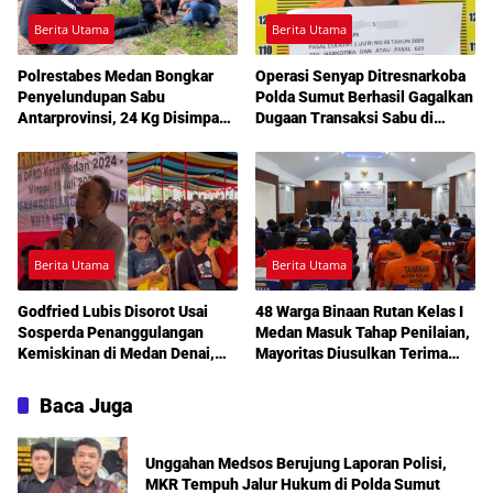
Berita Utama
Berita Utama
Polrestabes Medan Bongkar
Operasi Senyap Ditresnarkoba
Penyelundupan Sabu
Polda Sumut Berhasil Gagalkan
Antarprovinsi, 24 Kg Disimpan
Dugaan Transaksi Sabu di
di Celah Tersembunyi Mobil
Medan Amplas
Berita Utama
Berita Utama
Godfried Lubis Disorot Usai
48 Warga Binaan Rutan Kelas I
Sosperda Penanggulangan
Medan Masuk Tahap Penilaian,
Kemiskinan di Medan Denai,
Mayoritas Diusulkan Terima
Warga Keluhkan Banjir, Lampu
Pembebasan Bersyarat
Jalan Mati hingga Sulit Akses
Baca Juga
Bantuan
Unggahan Medsos Berujung Laporan Polisi,
MKR Tempuh Jalur Hukum di Polda Sumut