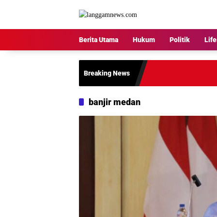
Langsung
ke
konten
Berita Utama
Hukum
Politik
Life
Breaking News
banjir medan