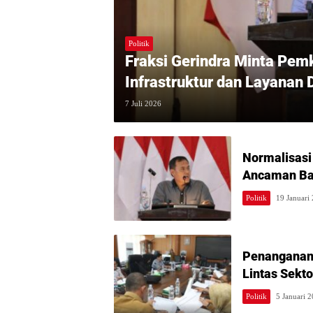
Politik
Fraksi Gerindra Minta Pem
Infrastruktur dan Layanan
7 Juli 2026
Normalisasi
Ancaman Ban
Politik
19 Januari
Penanganan 
Lintas Sekto
Politik
5 Januari 