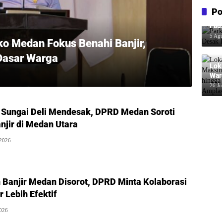
Po
Par
Fau
Pem
5 Ag
ko Medan Fokus Benahi Banjir,
 Dasar Warga
Lok
War
Inf
26 Ju
dal
 Sungai Deli Mendesak, DPRD Medan Soroti
jir di Medan Utara
 2026
Banjir Medan Disorot, DPRD Minta Kolaborasi
r Lebih Efektif
2026