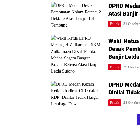
DPRD Medan
Atasi Banjir
Politik
31 Oktobe
Wakil Ketu
Desak Pemk
Banjir Letda
Politik
29 Oktobe
DPRD Medan
Dinilai Tid
Politik
28 Oktobe