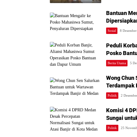
Bantuan Men
Dipersiapka
Sosial
8 Desember
Peduli Korb
Posko Bant
Berita Utama
5 De
Wong Chun S
Terdampak B
Politik
2 Desembe
Komisi 4 DP
Sungai untuk
Politik
25 Novemb