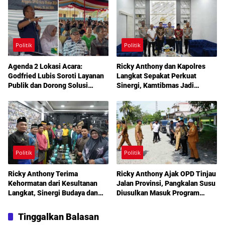
Reses Medan Amplas
Politik
Politik
Agenda 2 Lokasi Acara:
Ricky Anthony dan Kapolres
Godfried Lubis Soroti Layanan
Langkat Sepakat Perkuat
Publik dan Dorong Solusi
Sinergi, Kamtibmas Jadi
Warga Martoba 1 Melalui Reses
Prioritas Bersama
DPRD Medan
Politik
Politik
Ricky Anthony Terima
Ricky Anthony Ajak OPD Tinjau
Kehormatan dari Kesultanan
Jalan Provinsi, Pangkalan Susu
Langkat, Sinergi Budaya dan
Diusulkan Masuk Program
Pembangunan Semakin
Perbaikan 2027
Diperkuat
Tinggalkan Balasan