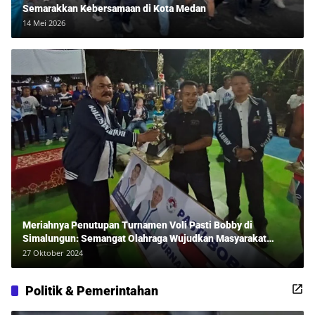
Semarakkan Kebersamaan di Kota Medan
14 Mei 2026
Meriahnya Penutupan Turnamen Voli Pasti Bobby di
Simalungun: Semangat Olahraga Wujudkan Masyarakat
Sehat Bersama Erwan Rozadi dan Ribuan Penonton!
27 Oktober 2024
Politik & Pemerintahan