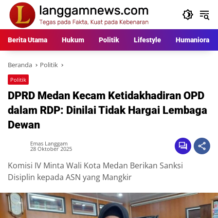
Langsung
ke
konten
Berita Utama
Hukum
Politik
Lifestyle
Humaniora
Beranda
Politik
Politik
DPRD Medan Kecam Ketidakhadiran OPD
dalam RDP: Dinilai Tidak Hargai Lembaga
Dewan
Emas Langgam
28 Oktober 2025
Komisi IV Minta Wali Kota Medan Berikan Sanksi
Disiplin kepada ASN yang Mangkir