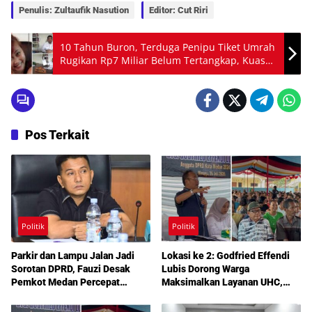
Penulis: Zultaufik Nasution
Editor: Cut Riri
10 Tahun Buron, Terduga Penipu Tiket Umrah
Rugikan Rp7 Miliar Belum Tertangkap, Kuasa
Hukum Desak Kapolri dan Presiden Prabowo
Bertindak
Pos Terkait
Politik
Politik
Parkir dan Lampu Jalan Jadi
Lokasi ke 2: Godfried Effendi
Sorotan DPRD, Fauzi Desak
Lubis Dorong Warga
Pemkot Medan Percepat
Maksimalkan Layanan UHC,
Pembenahan
Aspirasi Infrastruktur hingga
Pendidikan Mengemuka dalam