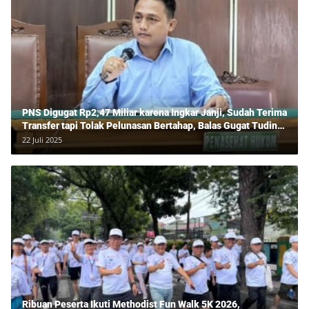
PNS Digugat Rp2,47 Miliar karena Ingkar Janji, Sudah Terima
Transfer tapi Tolak Pelunasan Bertahap, Balas Gugat Tuding
Lawan Tipu Rp850 Juta
22 Juli 2025
Ribuan Peserta Ikuti Methodist Fun Walk 5K 2026,