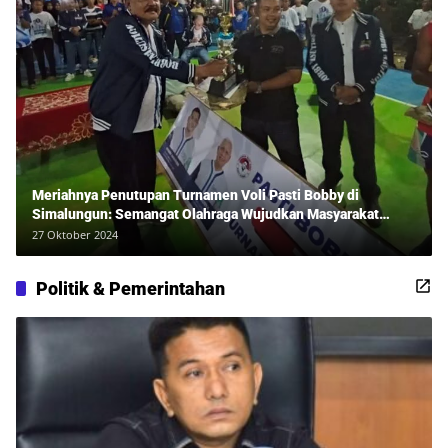
Meriahnya Penutupan Turnamen Voli Pasti Bobby di
Simalungun: Semangat Olahraga Wujudkan Masyarakat
Sehat Bersama Erwan Rozadi dan Ribuan Penonton!
27 Oktober 2024
Politik & Pemerintahan