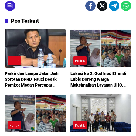
Tindih dan Tanpa Alas Hak
Pos Terkait
Politik
Politik
Parkir dan Lampu Jalan Jadi
Lokasi ke 2: Godfried Effendi
Sorotan DPRD, Fauzi Desak
Lubis Dorong Warga
Pemkot Medan Percepat
Maksimalkan Layanan UHC,
Pembenahan
Aspirasi Infrastruktur hingga
Pendidikan Mengemuka dalam
Reses Medan Amplas
Politik
Politik