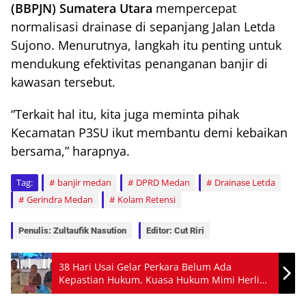
(BBPJN) Sumatera Utara
mempercepat
normalisasi drainase di sepanjang Jalan Letda
Sujono. Menurutnya, langkah itu penting untuk
mendukung efektivitas penanganan banjir di
kawasan tersebut.
“Terkait hal itu, kita juga meminta pihak
Kecamatan P3SU ikut membantu demi kebaikan
bersama,” harapnya.
Tag:
banjir medan
DPRD Medan
Drainase Letda
Gerindra Medan
Kolam Retensi
Penulis: Zultaufik Nasution
Editor: Cut Riri
38 Hari Usai Gelar Perkara Belum Ada
Kepastian Hukum, Kuasa Hukum Mimi Herlina
Minta Polda Sumut Segera Terbitkan SP2Lid,
Nilai Laporan Tjiong Budi Priyanto Tumpang