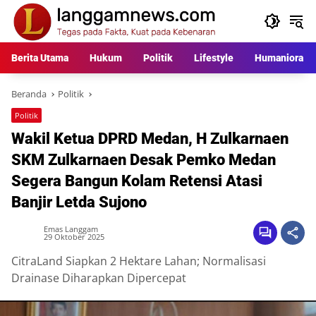
Langsung
ke
konten
Berita Utama
Hukum
Politik
Lifestyle
Humaniora
Beranda
Politik
Politik
Wakil Ketua DPRD Medan, H Zulkarnaen
SKM Zulkarnaen Desak Pemko Medan
Segera Bangun Kolam Retensi Atasi
Banjir Letda Sujono
Emas Langgam
29 Oktober 2025
CitraLand Siapkan 2 Hektare Lahan; Normalisasi
Drainase Diharapkan Dipercepat