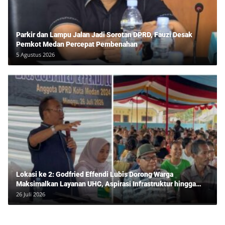
Parkir dan Lampu Jalan Jadi Sorotan DPRD, Fauzi Desak
Pemkot Medan Percepat Pembenahan
5 Agustus 2026
Lokasi ke 2: Godfried Effendi Lubis Dorong Warga
Maksimalkan Layanan UHC, Aspirasi Infrastruktur hingga
Pendidikan Mengemuka dalam Reses Medan Amplas
26 Juli 2026