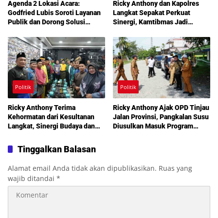
Agenda 2 Lokasi Acara:
Ricky Anthony dan Kapolres
Godfried Lubis Soroti Layanan
Langkat Sepakat Perkuat
Publik dan Dorong Solusi
Sinergi, Kamtibmas Jadi
Warga Martoba 1 Melalui Reses
Prioritas Bersama
DPRD Medan
Politik
Politik
Ricky Anthony Terima
Ricky Anthony Ajak OPD Tinjau
Kehormatan dari Kesultanan
Jalan Provinsi, Pangkalan Susu
Langkat, Sinergi Budaya dan
Diusulkan Masuk Program
Pembangunan Semakin
Perbaikan 2027
Diperkuat
Tinggalkan Balasan
Alamat email Anda tidak akan dipublikasikan.
Ruas yang
wajib ditandai
*