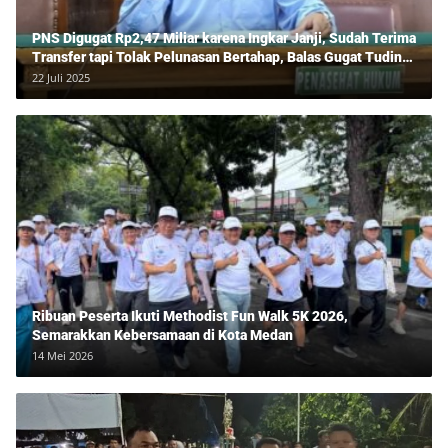
PNS Digugat Rp2,47 Miliar karena Ingkar Janji, Sudah Terima
Transfer tapi Tolak Pelunasan Bertahap, Balas Gugat Tuding
Lawan Tipu Rp850 Juta
22 Juli 2025
Ribuan Peserta Ikuti Methodist Fun Walk 5K 2026,
Semarakkan Kebersamaan di Kota Medan
14 Mei 2026