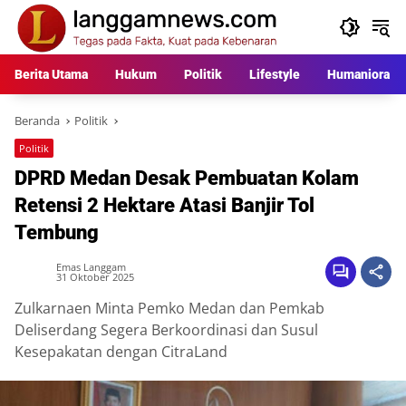
Langsung
ke
konten
Berita Utama
Hukum
Politik
Lifestyle
Humaniora
Beranda
Politik
Politik
DPRD Medan Desak Pembuatan Kolam
Retensi 2 Hektare Atasi Banjir Tol
Tembung
Emas Langgam
31 Oktober 2025
Zulkarnaen Minta Pemko Medan dan Pemkab
Deliserdang Segera Berkoordinasi dan Susul
Kesepakatan dengan CitraLand