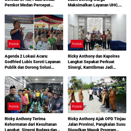
Pemkot Medan Percepat
Maksimalkan Layanan UHC,
Pembenahan
Aspirasi Infrastruktur hingga
Pendidikan Mengemuka dalam
Reses Medan Amplas
Politik
Politik
Agenda 2 Lokasi Acara:
Ricky Anthony dan Kapolres
Godfried Lubis Soroti Layanan
Langkat Sepakat Perkuat
Publik dan Dorong Solusi
Sinergi, Kamtibmas Jadi
Warga Martoba 1 Melalui Reses
Prioritas Bersama
DPRD Medan
Politik
Politik
Ricky Anthony Terima
Ricky Anthony Ajak OPD Tinjau
Kehormatan dari Kesultanan
Jalan Provinsi, Pangkalan Susu
Langkat, Sinergi Budaya dan
Diusulkan Masuk Program