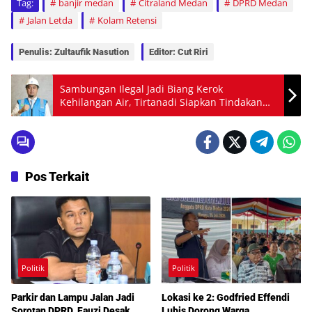
Tag:
banjir medan
Citraland Medan
DPRD Medan
Jalan Letda
Kolam Retensi
Penulis: Zultaufik Nasution
Editor: Cut Riri
Sambungan Ilegal Jadi Biang Kerok
Kehilangan Air, Tirtanadi Siapkan Tindakan
Hukum
Pos Terkait
Politik
Politik
Parkir dan Lampu Jalan Jadi
Lokasi ke 2: Godfried Effendi
Sorotan DPRD, Fauzi Desak
Lubis Dorong Warga