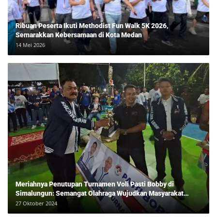
Ribuan Peserta Ikuti Methodist Fun Walk 5K 2026,
Semarakkan Kebersamaan di Kota Medan
14 Mei 2026
Meriahnya Penutupan Turnamen Voli Pasti Bobby di
Simalungun: Semangat Olahraga Wujudkan Masyarakat
Sehat Bersama Erwan Rozadi dan Ribuan Penonton!
27 Oktober 2024