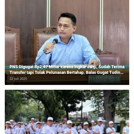
PNS Digugat Rp2,47 Miliar karena Ingkar Janji, Sudah Terima
Transfer tapi Tolak Pelunasan Bertahap, Balas Gugat Tuding
Lawan Tipu Rp850 Juta
22 Juli 2025