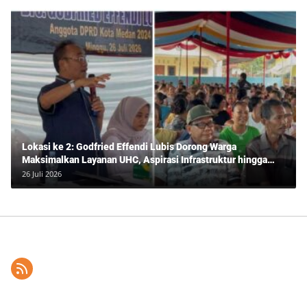
Lokasi ke 2: Godfried Effendi Lubis Dorong Warga
Maksimalkan Layanan UHC, Aspirasi Infrastruktur hingga
Pendidikan Mengemuka dalam Reses Medan Amplas
26 Juli 2026