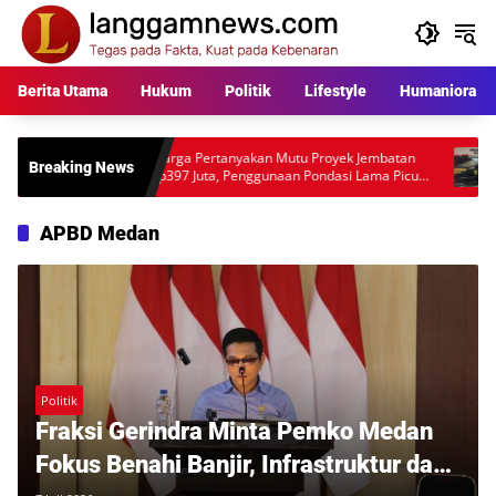
Langsung
ke
konten
Berita Utama
Hukum
Politik
Lifestyle
Humaniora
Warga Pertanyakan Mutu Proyek Jembatan
Polisi Mas
Breaking News
Rp397 Juta, Penggunaan Pondasi Lama Picu
Anggota P
Desakan Audit Lapangan
Mengarah 
APBD Medan
Politik
Fraksi Gerindra Minta Pemko Medan
Fokus Benahi Banjir, Infrastruktur dan