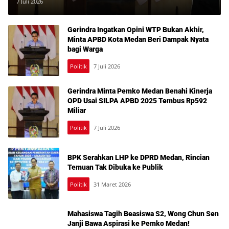
Layanan Dasar Warga
7 Juli 2026
Gerindra Ingatkan Opini WTP Bukan Akhir,
Minta APBD Kota Medan Beri Dampak Nyata
bagi Warga
Politik
7 Juli 2026
Gerindra Minta Pemko Medan Benahi Kinerja
OPD Usai SILPA APBD 2025 Tembus Rp592
Miliar
Politik
7 Juli 2026
BPK Serahkan LHP ke DPRD Medan, Rincian
Temuan Tak Dibuka ke Publik
Politik
31 Maret 2026
Mahasiswa Tagih Beasiswa S2, Wong Chun Sen
Janji Bawa Aspirasi ke Pemko Medan!