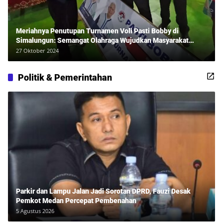
Meriahnya Penutupan Turnamen Voli Pasti Bobby di
Simalungun: Semangat Olahraga Wujudkan Masyarakat
Sehat Bersama Erwan Rozadi dan Ribuan Penonton!
27 Oktober 2024
Politik & Pemerintahan
Parkir dan Lampu Jalan Jadi Sorotan DPRD, Fauzi Desak
Pemkot Medan Percepat Pembenahan
5 Agustus 2026