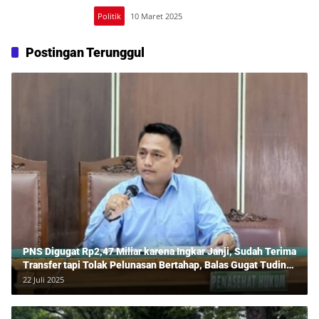
Politik
10 Maret 2025
Postingan Terunggul
PNS Digugat Rp2,47 Miliar karena Ingkar Janji, Sudah Terima
Transfer tapi Tolak Pelunasan Bertahap, Balas Gugat Tuding
Lawan Tipu Rp850 Juta
22 Juli 2025