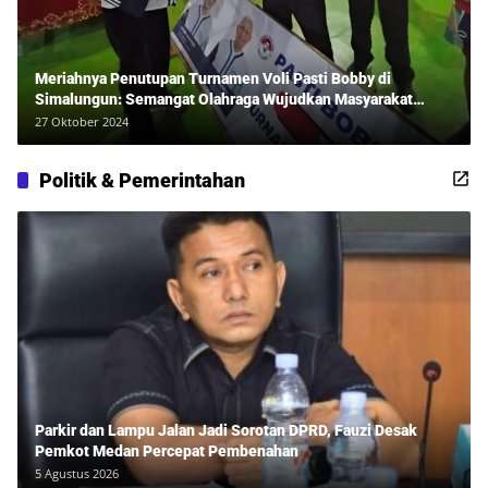
Meriahnya Penutupan Turnamen Voli Pasti Bobby di
Simalungun: Semangat Olahraga Wujudkan Masyarakat
Sehat Bersama Erwan Rozadi dan Ribuan Penonton!
27 Oktober 2024
Politik & Pemerintahan
Parkir dan Lampu Jalan Jadi Sorotan DPRD, Fauzi Desak
Pemkot Medan Percepat Pembenahan
5 Agustus 2026