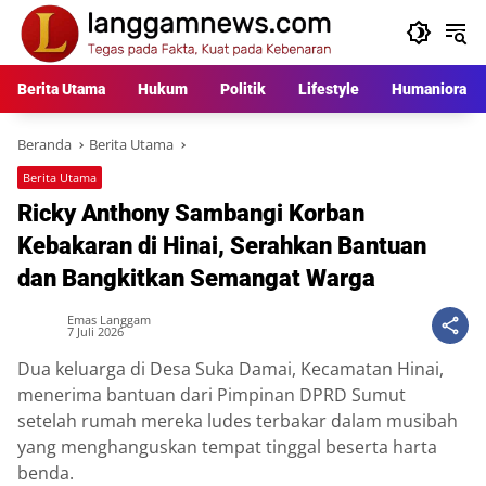
Langsung
ke
konten
Berita Utama
Hukum
Politik
Lifestyle
Humaniora
Beranda
Berita Utama
Berita Utama
Ricky Anthony Sambangi Korban
Kebakaran di Hinai, Serahkan Bantuan
dan Bangkitkan Semangat Warga
Emas Langgam
7 Juli 2026
Dua keluarga di Desa Suka Damai, Kecamatan Hinai,
menerima bantuan dari Pimpinan DPRD Sumut
setelah rumah mereka ludes terbakar dalam musibah
yang menghanguskan tempat tinggal beserta harta
benda.