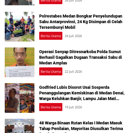
Berita Utama
26 Juli 2026
Polrestabes Medan Bongkar Penyelundupan
Sabu Antarprovinsi, 24 Kg Disimpan di Celah
Tersembunyi Mobil
Berita Utama
24 Juli 2026
Operasi Senyap Ditresnarkoba Polda Sumut
Berhasil Gagalkan Dugaan Transaksi Sabu di
Medan Amplas
Berita Utama
22 Juli 2026
Godfried Lubis Disorot Usai Sosperda
Penanggulangan Kemiskinan di Medan Denai,
Warga Keluhkan Banjir, Lampu Jalan Mati
hingga Sulit Akses Bantuan
Berita Utama
19 Juli 2026
48 Warga Binaan Rutan Kelas I Medan Masuk
Tahap Penilaian, Mayoritas Diusulkan Terima