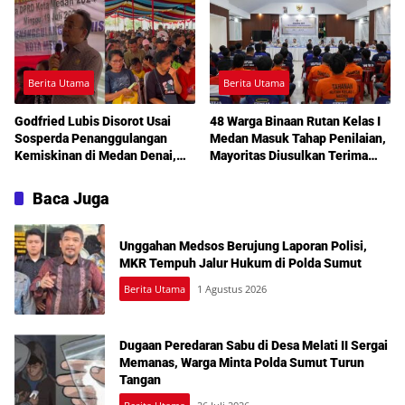
Berita Utama
Berita Utama
Godfried Lubis Disorot Usai
48 Warga Binaan Rutan Kelas I
Sosperda Penanggulangan
Medan Masuk Tahap Penilaian,
Kemiskinan di Medan Denai,
Mayoritas Diusulkan Terima
Warga Keluhkan Banjir, Lampu
Pembebasan Bersyarat
Jalan Mati hingga Sulit Akses
Baca Juga
Bantuan
Unggahan Medsos Berujung Laporan Polisi,
MKR Tempuh Jalur Hukum di Polda Sumut
Berita Utama
1 Agustus 2026
Dugaan Peredaran Sabu di Desa Melati II Sergai
Memanas, Warga Minta Polda Sumut Turun
Tangan