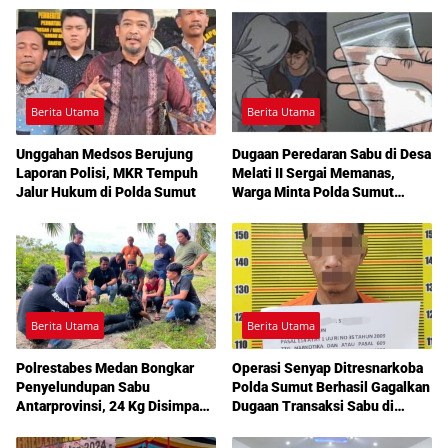
Berita Utama
Berita Utama
Unggahan Medsos Berujung
Dugaan Peredaran Sabu di Desa
Laporan Polisi, MKR Tempuh
Melati II Sergai Memanas,
Jalur Hukum di Polda Sumut
Warga Minta Polda Sumut
Turun Tangan
Berita Utama
Berita Utama
Polrestabes Medan Bongkar
Operasi Senyap Ditresnarkoba
Penyelundupan Sabu
Polda Sumut Berhasil Gagalkan
Antarprovinsi, 24 Kg Disimpan
Dugaan Transaksi Sabu di
di Celah Tersembunyi Mobil
Medan Amplas