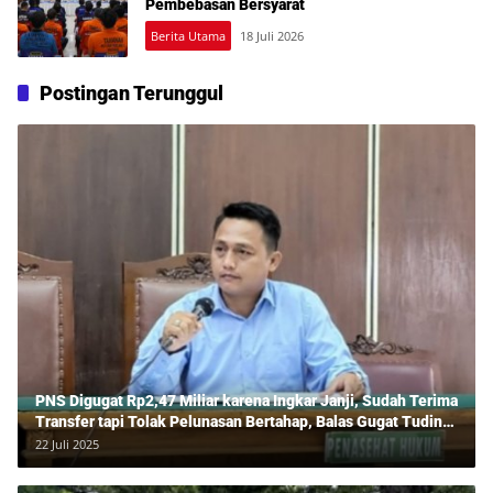
Pembebasan Bersyarat
Berita Utama
18 Juli 2026
Postingan Terunggul
PNS Digugat Rp2,47 Miliar karena Ingkar Janji, Sudah Terima
Transfer tapi Tolak Pelunasan Bertahap, Balas Gugat Tuding
Lawan Tipu Rp850 Juta
22 Juli 2025