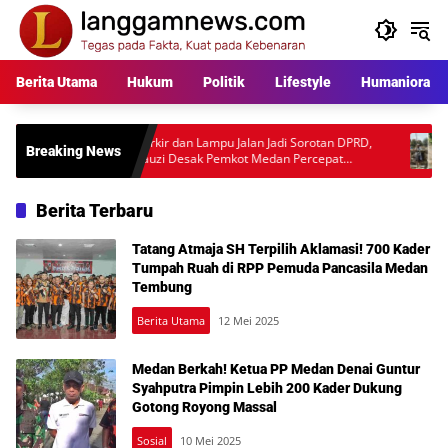
Langsung
ke
konten
Berita Utama
Hukum
Politik
Lifestyle
Humaniora
Parkir dan Lampu Jalan Jadi Sorotan DPRD,
Warga Pert
Breaking News
Fauzi Desak Pemkot Medan Percepat
Rp397 Juta
Pembenahan
Desakan Au
Berita Terbaru
Tatang Atmaja SH Terpilih Aklamasi! 700 Kader
Tumpah Ruah di RPP Pemuda Pancasila Medan
Tembung
Berita Utama
12 Mei 2025
Medan Berkah! Ketua PP Medan Denai Guntur
Syahputra Pimpin Lebih 200 Kader Dukung
Gotong Royong Massal
Sosial
10 Mei 2025