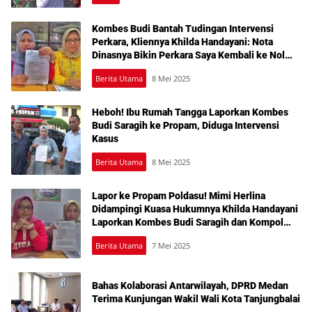
Kombes Budi Bantah Tudingan Intervensi
Perkara, Kliennya Khilda Handayani: Nota
Dinasnya Bikin Perkara Saya Kembali ke Nol
dari Krimsus ke Krimum Polda Sumut
Berita Utama
8 Mei 2025
langgamnews.com
Heboh! Ibu Rumah Tangga Laporkan Kombes
Budi Saragih ke Propam, Diduga Intervensi
Kasus
Berita Utama
8 Mei 2025
Lapor ke Propam Poldasu! Mimi Herlina
Didampingi Kuasa Hukumnya Khilda Handayani
Laporkan Kombes Budi Saragih dan Kompol
Erikson Dugaan Intervensi Perkara
Berita Utama
7 Mei 2025
Bahas Kolaborasi Antarwilayah, DPRD Medan
Terima Kunjungan Wakil Wali Kota Tanjungbalai