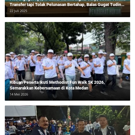
Transfer tapi Tolak Pelunasan Bertahap, Balas Gugat Tuding
Lawan Tipu Rp850 Juta
22 Juli 2025
Ribuan Peserta Ikuti Methodist Fun Walk 5K 2026,
Semarakkan Kebersamaan di Kota Medan
14 Mei 2026