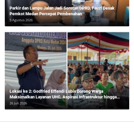
Parkir dan Lampu Jalan Jadi Sorotan DPRD, Fauzi Desak
Pemkot Medan Percepat Pembenahan
5 Agustus 2026
Lokasi ke 2: Godfried Effendi Lubis Dorong Warga
Maksimalkan Layanan UHC, Aspirasi Infrastruktur hingga
Pendidikan Mengemuka dalam Reses Medan Amplas
26 Juli 2026