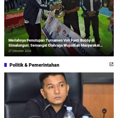
Meriahnya Penutupan Turnamen Voli Pasti Bobby di
Simalungun: Semangat Olahraga Wujudkan Masyarakat
Sehat Bersama Erwan Rozadi dan Ribuan Penonton!
27 Oktober 2024
Politik & Pemerintahan