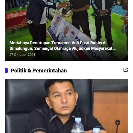
Meriahnya Penutupan Turnamen Voli Pasti Bobby di
Simalungun: Semangat Olahraga Wujudkan Masyarakat
Sehat Bersama Erwan Rozadi dan Ribuan Penonton!
27 Oktober 2024
Politik & Pemerintahan