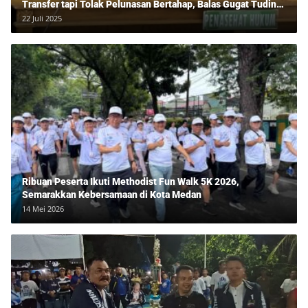
Transfer tapi Tolak Pelunasan Bertahap, Balas Gugat Tuding
Lawan Tipu Rp850 Juta
22 Juli 2025
Ribuan Peserta Ikuti Methodist Fun Walk 5K 2026,
Semarakkan Kebersamaan di Kota Medan
14 Mei 2026