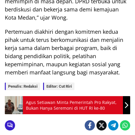
memimpin di masa depan. DPRD terbuka untuk
berdiskusi dan bekerja sama demi kemajuan
Kota Medan,” ujar Wong.
Pertemuan diakhiri dengan komitmen kedua
pihak untuk terus berkomunikasi dan menjalin
kerja sama dalam berbagai program, baik di
bidang pendidikan politik, pelatihan
kepemimpinan, maupun kegiatan sosial yang
memberi manfaat langsung bagi masyarakat.
Penulis: Redaksi
Editor: Cut Riri
Agus Setiawan Minta Pemerintah Pro Rakyat,
Bukan Hanya Seremoni di HUT RI ke‑80