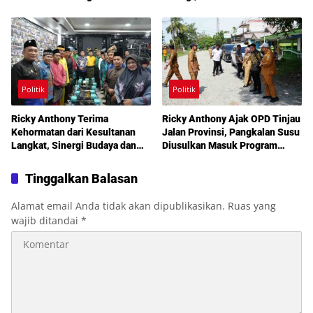
Warga Martoba 1 Melalui Reses
Prioritas Bersama
DPRD Medan
Politik
Politik
Ricky Anthony Terima
Ricky Anthony Ajak OPD Tinjau
Kehormatan dari Kesultanan
Jalan Provinsi, Pangkalan Susu
Langkat, Sinergi Budaya dan
Diusulkan Masuk Program
Pembangunan Semakin
Perbaikan 2027
Diperkuat
Tinggalkan Balasan
Alamat email Anda tidak akan dipublikasikan.
Ruas yang
wajib ditandai
*