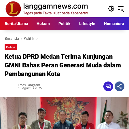
Langsung
ke
konten
Berita Utama
Hukum
Politik
Lifestyle
Humaniora
Beranda
Politik
Politik
Ketua DPRD Medan Terima Kunjungan
GMNI Bahas Peran Generasi Muda dalam
Pembangunan Kota
Emas Langgam
13 Agustus 2025