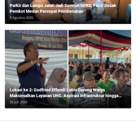
Parkir dan Lampu Jalan Jadi Sorotan DPRD, Fauzi Desak
Pemkot Medan Percepat Pembenahan
5 Agustus 2026
Lokasi ke 2: Godfried Effendi Lubis Dorong Warga
Maksimalkan Layanan UHC, Aspirasi Infrastruktur hingga
Pendidikan Mengemuka dalam Reses Medan Amplas
26 Juli 2026