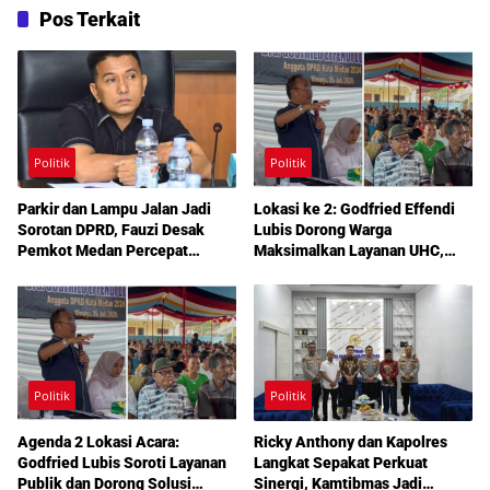
Pos Terkait
Politik
Politik
Parkir dan Lampu Jalan Jadi
Lokasi ke 2: Godfried Effendi
Sorotan DPRD, Fauzi Desak
Lubis Dorong Warga
Pemkot Medan Percepat
Maksimalkan Layanan UHC,
Pembenahan
Aspirasi Infrastruktur hingga
Pendidikan Mengemuka dalam
Reses Medan Amplas
Politik
Politik
Agenda 2 Lokasi Acara:
Ricky Anthony dan Kapolres
Godfried Lubis Soroti Layanan
Langkat Sepakat Perkuat
Publik dan Dorong Solusi
Sinergi, Kamtibmas Jadi