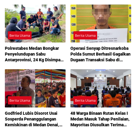
Turun Tangan
Berita Utama
Berita Utama
Polrestabes Medan Bongkar
Operasi Senyap Ditresnarkoba
Penyelundupan Sabu
Polda Sumut Berhasil Gagalkan
Antarprovinsi, 24 Kg Disimpan
Dugaan Transaksi Sabu di
di Celah Tersembunyi Mobil
Medan Amplas
Berita Utama
Berita Utama
Godfried Lubis Disorot Usai
48 Warga Binaan Rutan Kelas I
Sosperda Penanggulangan
Medan Masuk Tahap Penilaian,
Kemiskinan di Medan Denai,
Mayoritas Diusulkan Terima
Warga Keluhkan Banjir, Lampu
Pembebasan Bersyarat