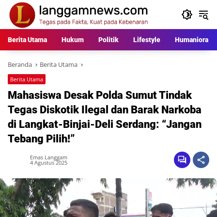
Langsung
ke
konten
Berita Utama
Hukum
Politik
Lifestyle
Humaniora
Beranda
Berita Utama
Berita Utama
Mahasiswa Desak Polda Sumut Tindak
Tegas Diskotik Ilegal dan Barak Narkoba
di Langkat-Binjai-Deli Serdang: “Jangan
Tebang Pilih!”
Emas Langgam
4 Agustus 2025