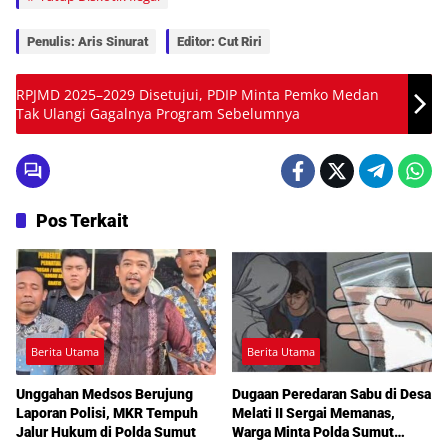
Penulis: Aris Sinurat
Editor: Cut Riri
RPJMD 2025–2029 Disetujui, PDIP Minta Pemko Medan
Tak Ulangi Gagalnya Program Sebelumnya
Pos Terkait
Berita Utama
Berita Utama
Unggahan Medsos Berujung
Dugaan Peredaran Sabu di Desa
Laporan Polisi, MKR Tempuh
Melati II Sergai Memanas,
Jalur Hukum di Polda Sumut
Warga Minta Polda Sumut