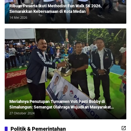
Ribuan Peserta Ikuti Methodist Fun Walk 5K 2026,
Semarakkan Kebersamaan di Kota Medan
14 Mei 2026
Meriahnya Penutupan Turnamen Voli Pasti Bobby di
Simalungun: Semangat Olahraga Wujudkan Masyarakat
Sehat Bersama Erwan Rozadi dan Ribuan Penonton!
27 Oktober 2024
Politik & Pemerintahan