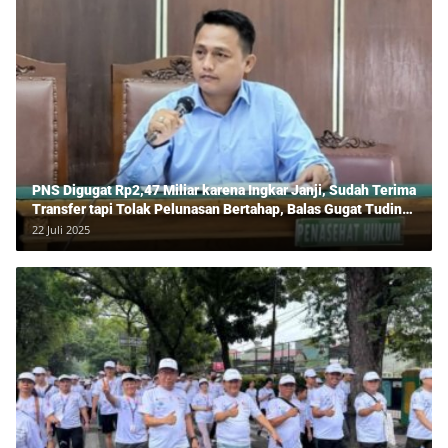
PNS Digugat Rp2,47 Miliar karena Ingkar Janji, Sudah Terima
Transfer tapi Tolak Pelunasan Bertahap, Balas Gugat Tuding
Lawan Tipu Rp850 Juta
22 Juli 2025