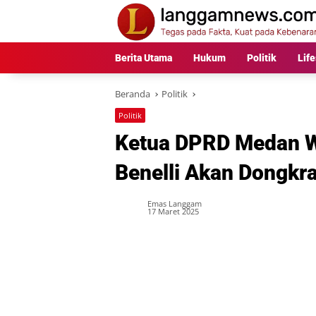
Langsung
ke
konten
Berita Utama
Hukum
Politik
Life
Beranda
Politik
Politik
Ketua DPRD Medan 
Benelli Akan Dongkr
Emas Langgam
17 Maret 2025