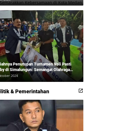
iahnya Penutupan Turnamen Voli Pasti
by di Simalungun: Semangat Olahraga
udkan Masyarakat Sehat Bersama Erwan
ktober 2024
adi dan Ribuan Penonton!
litik & Pemerintahan