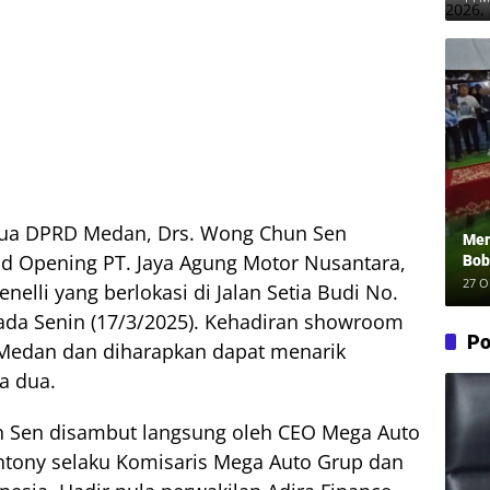
ua DPRD Medan, Drs. Wong Chun Sen
Mer
nd Opening PT. Jaya Agung Motor Nusantara,
Bob
Wuj
27 O
lli yang berlokasi di Jalan Setia Budi No.
Roz
ada Senin (17/3/2025). Kehadiran showroom
Po
i Medan dan diharapkan dapat menarik
a dua.
n Sen disambut langsung oleh CEO Mega Auto
ntony selaku Komisaris Mega Auto Grup dan