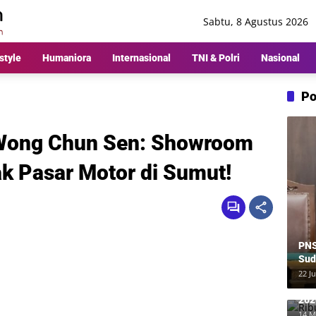
Sabtu, 8 Agustus 2026
style
Humaniora
Internasional
TNI & Polri
Nasional
Po
Wong Chun Sen: Showroom
ak Pasar Motor di Sumut!
PNS
Sud
Ber
22 Ju
Rp8
Rib
202
Me
14 M