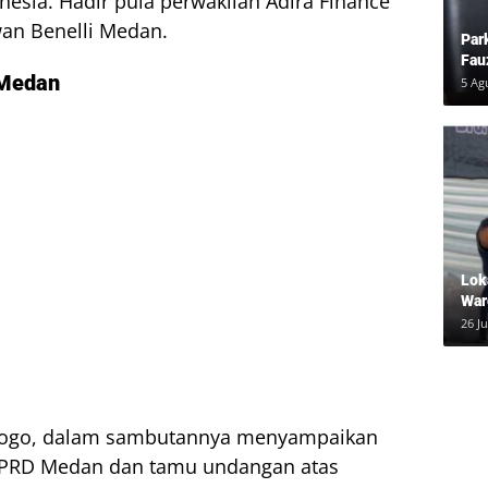
nesia. Hadir pula perwakilan Adira Finance
wan Benelli Medan.
Par
Fau
 Medan
Pem
5 Ag
Lok
War
Inf
26 Ju
dal
yogo, dalam sambutannya menyampaikan
 DPRD Medan dan tamu undangan atas