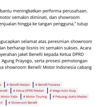
bantu meningkatkan performa perusahaan.
ti motor semakin diminati, dan showroom
enjualan hingga ke tangan pengguna,” tutup
ngucapkan selamat atas peresmian showroom
an berharap bisnis ini semakin sukses. Acara
yerahan jaket Benelli kepada Ketua DPRD
 Agung Prayogo, serta prosesi pemotongan
nya showroom Benelli Motor Indonesia cabang
a
Benelli Medan
Benelli Panarea
nelli
Ketua DPRD Medan
Mega Auto Grup
Motor Italia
Motor Touring
Peluang Usaha Medan
rt
Showroom Benelli