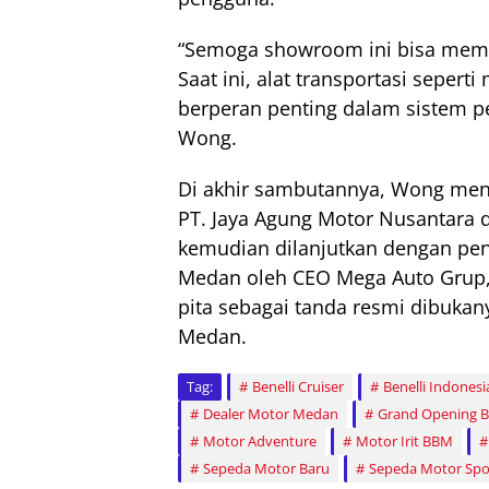
“Semoga showroom ini bisa mem
Saat ini, alat transportasi seper
berperan penting dalam sistem p
Wong.
Di akhir sambutannya, Wong me
PT. Jaya Agung Motor Nusantara d
kemudian dilanjutkan dengan pen
Medan oleh CEO Mega Auto Grup,
pita sebagai tanda resmi dibuka
Medan.
Tag:
Benelli Cruiser
Benelli Indonesi
Dealer Motor Medan
Grand Opening Be
Motor Adventure
Motor Irit BBM
Sepeda Motor Baru
Sepeda Motor Spo