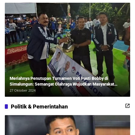
Meriahnya Penutupan Turnamen Voli Pasti Bobby di
Simalungun: Semangat Olahraga Wujudkan Masyarakat
Sehat Bersama Erwan Rozadi dan Ribuan Penonton!
27 Oktober 2024
Politik & Pemerintahan