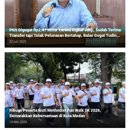
PNS Digugat Rp2,47 Miliar karena Ingkar Janji, Sudah Terima
Transfer tapi Tolak Pelunasan Bertahap, Balas Gugat Tuding
Lawan Tipu Rp850 Juta
22 Juli 2025
Ribuan Peserta Ikuti Methodist Fun Walk 5K 2026,
Semarakkan Kebersamaan di Kota Medan
14 Mei 2026