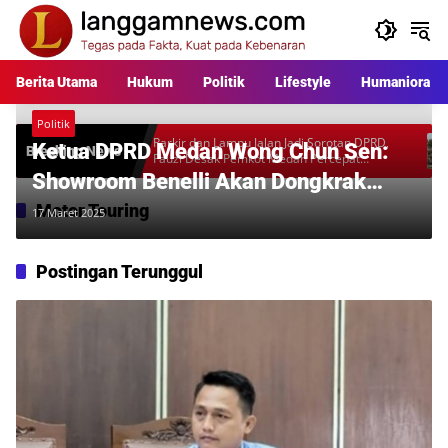
Langsung
ke
konten
Berita Utama
Hukum
Politik
Lifestyle
Humaniora
Politik
rkara
Parkir dan Lampu Jalan Jadi Sorotan DPRD,
Warga 
Ketua DPRD Medan Wong Chun Sen:
Breaking News
al
Fauzi Desak Pemkot Medan Percepat
Rp397 
Pembenahan
Desaka
Showroom Benelli Akan Dongkrak
Pasar Motor di Sumut!
Motor Touring
17 Maret 2025
Postingan Terunggul