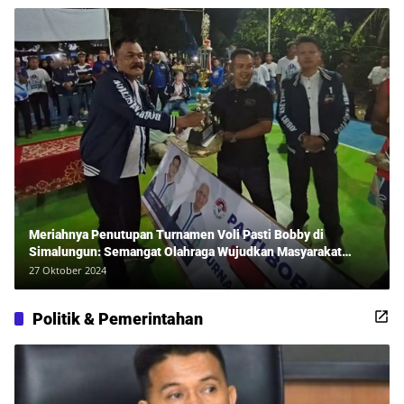
Meriahnya Penutupan Turnamen Voli Pasti Bobby di
Simalungun: Semangat Olahraga Wujudkan Masyarakat
Sehat Bersama Erwan Rozadi dan Ribuan Penonton!
27 Oktober 2024
Politik & Pemerintahan