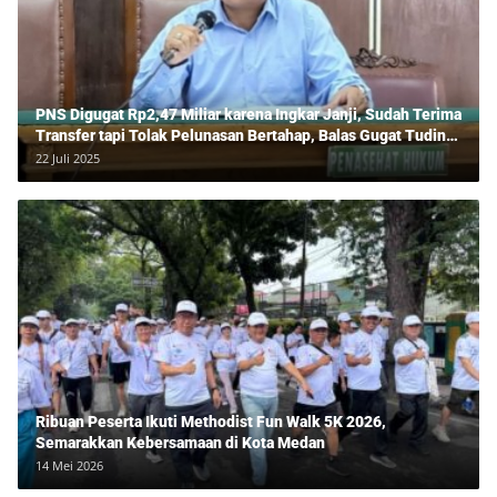
PNS Digugat Rp2,47 Miliar karena Ingkar Janji, Sudah Terima
Transfer tapi Tolak Pelunasan Bertahap, Balas Gugat Tuding
Lawan Tipu Rp850 Juta
22 Juli 2025
Ribuan Peserta Ikuti Methodist Fun Walk 5K 2026,
Semarakkan Kebersamaan di Kota Medan
14 Mei 2026