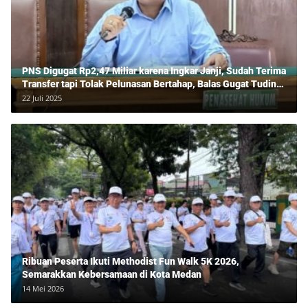
PNS Digugat Rp2,47 Miliar karena Ingkar Janji, Sudah Terima
Transfer tapi Tolak Pelunasan Bertahap, Balas Gugat Tuding
Lawan Tipu Rp850 Juta
22 Juli 2025
Ribuan Peserta Ikuti Methodist Fun Walk 5K 2026,
Semarakkan Kebersamaan di Kota Medan
14 Mei 2026