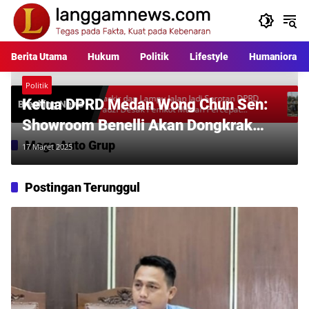
Langsung
ke
konten
Berita Utama
Hukum
Politik
Lifestyle
Humaniora
Politik
ara
Parkir dan Lampu Jalan Jadi Sorotan DPRD,
Warga P
Ketua DPRD Medan Wong Chun Sen:
Breaking News
l
Fauzi Desak Pemkot Medan Percepat
Rp397 Ju
Pembenahan
Desakan
Showroom Benelli Akan Dongkrak
Pasar Motor di Sumut!
Mega Auto Grup
17 Maret 2025
Postingan Terunggul