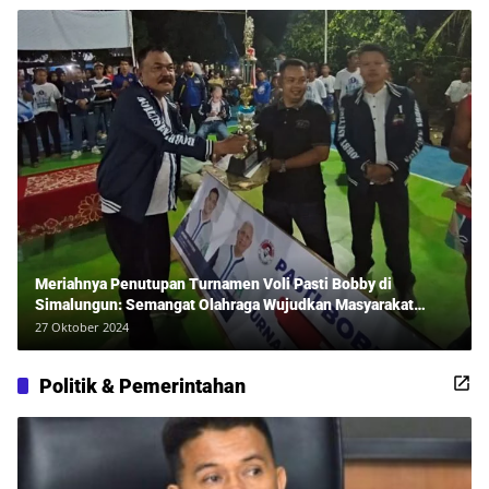
Meriahnya Penutupan Turnamen Voli Pasti Bobby di
Simalungun: Semangat Olahraga Wujudkan Masyarakat
Sehat Bersama Erwan Rozadi dan Ribuan Penonton!
27 Oktober 2024
Politik & Pemerintahan