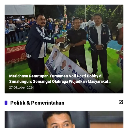
Meriahnya Penutupan Turnamen Voli Pasti Bobby di
Simalungun: Semangat Olahraga Wujudkan Masyarakat
Sehat Bersama Erwan Rozadi dan Ribuan Penonton!
27 Oktober 2024
Politik & Pemerintahan