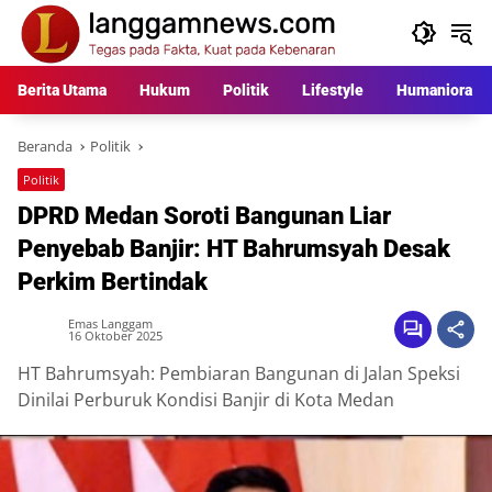
Langsung
ke
konten
Berita Utama
Hukum
Politik
Lifestyle
Humaniora
Beranda
Politik
Politik
DPRD Medan Soroti Bangunan Liar
Penyebab Banjir: HT Bahrumsyah Desak
Perkim Bertindak
Emas Langgam
16 Oktober 2025
HT Bahrumsyah: Pembiaran Bangunan di Jalan Speksi
Dinilai Perburuk Kondisi Banjir di Kota Medan