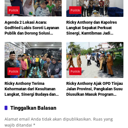
Politik
Politik
Agenda 2 Lokasi Acara:
Ricky Anthony dan Kapolres
Godfried Lubis Soroti Layanan
Langkat Sepakat Perkuat
Publik dan Dorong Solusi
Sinergi, Kamtibmas Jadi
Warga Martoba 1 Melalui Reses
Prioritas Bersama
DPRD Medan
Politik
Politik
Ricky Anthony Terima
Ricky Anthony Ajak OPD Tinjau
Kehormatan dari Kesultanan
Jalan Provinsi, Pangkalan Susu
Langkat, Sinergi Budaya dan
Diusulkan Masuk Program
Pembangunan Semakin
Perbaikan 2027
Diperkuat
Tinggalkan Balasan
Alamat email Anda tidak akan dipublikasikan.
Ruas yang
wajib ditandai
*