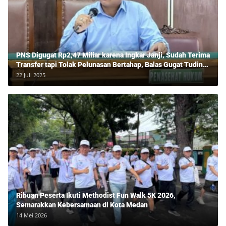
PNS Digugat Rp2,47 Miliar karena Ingkar Janji, Sudah Terima
Transfer tapi Tolak Pelunasan Bertahap, Balas Gugat Tuding
Lawan Tipu Rp850 Juta
22 Juli 2025
Ribuan Peserta Ikuti Methodist Fun Walk 5K 2026,
Semarakkan Kebersamaan di Kota Medan
14 Mei 2026