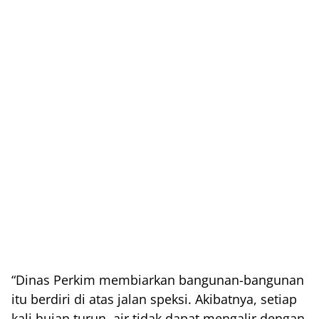
“Dinas Perkim membiarkan bangunan-bangunan
itu berdiri di atas jalan speksi. Akibatnya, setiap
kali hujan turun, air tidak dapat mengalir dengan