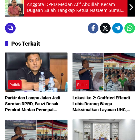
Anggota DPRD Medan Afif Abdillah Kecam
Dugaan Salah Tangkap Ketua NasDem Sumut
Iskandar ST
Pos Terkait
Politik
Politik
Parkir dan Lampu Jalan Jadi
Lokasi ke 2: Godfried Effendi
Sorotan DPRD, Fauzi Desak
Lubis Dorong Warga
Pemkot Medan Percepat
Maksimalkan Layanan UHC,
Pembenahan
Aspirasi Infrastruktur hingga
Pendidikan Mengemuka dalam
Reses Medan Amplas