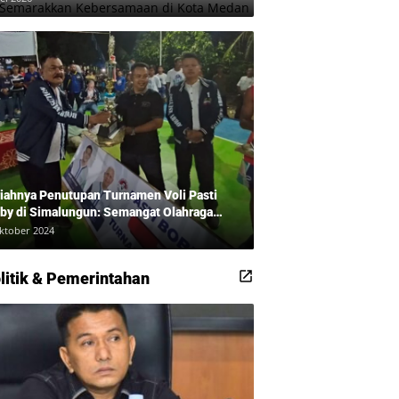
iahnya Penutupan Turnamen Voli Pasti
by di Simalungun: Semangat Olahraga
udkan Masyarakat Sehat Bersama Erwan
ktober 2024
adi dan Ribuan Penonton!
litik & Pemerintahan