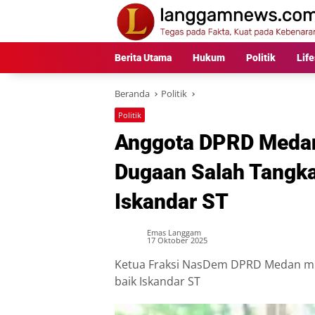
Langsung
ke
konten
Berita Utama
Hukum
Politik
Life
Beranda
Politik
Politik
Anggota DPRD Medan
Dugaan Salah Tangk
Iskandar ST
Emas Langgam
17 Oktober 2025
Ketua Fraksi NasDem DPRD Medan mint
baik Iskandar ST