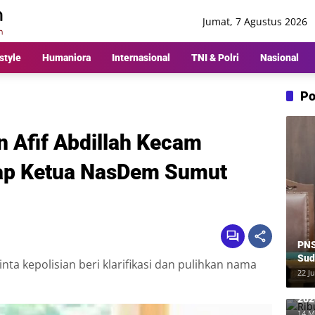
Jumat, 7 Agustus 2026
style
Humaniora
Internasional
TNI & Polri
Nasional
Po
 Afif Abdillah Kecam
ap Ketua NasDem Sumut
PNS
Sud
a kepolisian beri klarifikasi dan pulihkan nama
Ber
22 Ju
Rp8
Rib
202
Me
14 M