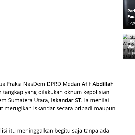
Par
Fau
Pem
5 Ag
Lok
War
Inf
26 Ju
dal
tua Fraksi NasDem DPRD Medan
Afif Abdillah
 tangkap yang dilakukan oknum kepolisian
em Sumatera Utara,
Iskandar ST
. Ia menilai
but merugikan Iskandar secara pribadi maupun
isi itu meninggalkan begitu saja tanpa ada