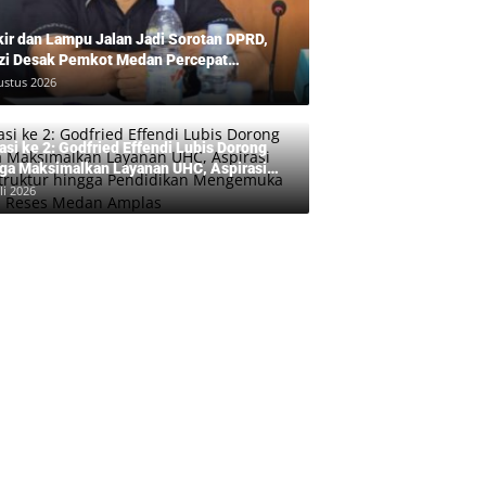
kir dan Lampu Jalan Jadi Sorotan DPRD,
zi Desak Pemkot Medan Percepat
benahan
ustus 2026
asi ke 2: Godfried Effendi Lubis Dorong
ga Maksimalkan Layanan UHC, Aspirasi
rastruktur hingga Pendidikan Mengemuka
li 2026
am Reses Medan Amplas