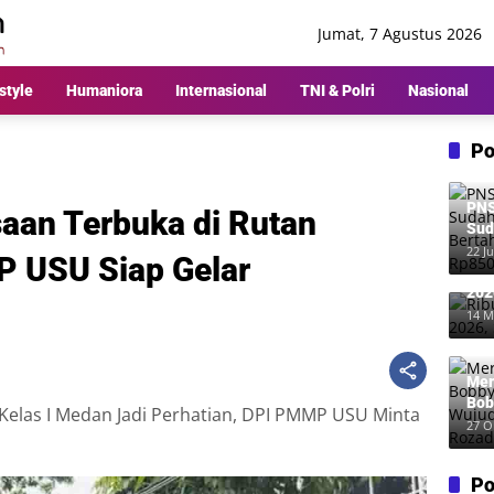
Jumat, 7 Agustus 2026
style
Humaniora
Internasional
TNI & Polri
Nasional
Po
PNS
aan Terbuka di Rutan
Sud
Ber
22 Ju
P USU Siap Gelar
Rp8
Rib
202
Me
14 M
Mer
Bob
elas I Medan Jadi Perhatian, DPI PMMP USU Minta
Wuj
27 O
Roz
Po