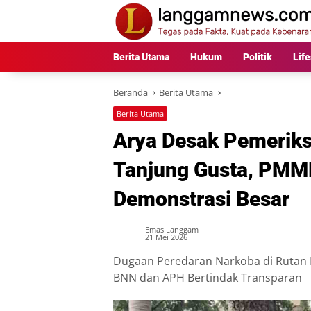
Langsung
ke
konten
Berita Utama
Hukum
Politik
Life
Beranda
Berita Utama
Berita Utama
Arya Desak Pemeriks
Tanjung Gusta, PMM
Demonstrasi Besar
Emas Langgam
21 Mei 2026
Dugaan Peredaran Narkoba di Rutan K
BNN dan APH Bertindak Transparan