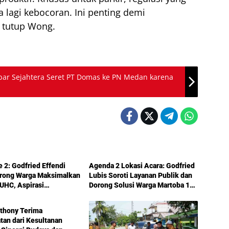
a lagi kebocoran. Ini penting demi
” tutup Wong.
kbar Sejahtera Seret PT Domas ke PN Medan karena
Politik
e 2: Godfried Effendi
Agenda 2 Lokasi Acara: Godfried
orong Warga Maksimalkan
Lubis Soroti Layanan Publik dan
UHC, Aspirasi
Dorong Solusi Warga Martoba 1
uktur hingga Pendidikan
Melalui Reses DPRD Medan
ka dalam Reses Medan
thony Terima
an dari Kesultanan