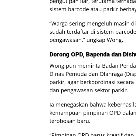
pengutipan liar, terutama terh
sistem barcode atau parkir berbaya
“Warga sering mengeluh masih dit
sudah terdaftar di sistem barcod
pengawasan,” ungkap Wong.
Dorong OPD, Bapenda dan Dish
Wong pun meminta Badan Pendap
Dinas Pemuda dan Olahraga (Disp
parkir, agar berkoordinasi seca
dan pengawasan sektor parkir.
Ia menegaskan bahwa keberhasil
kemampuan pimpinan OPD dalam 
terobosan baru.
“Pimpinan OPD harus kreatif dan p