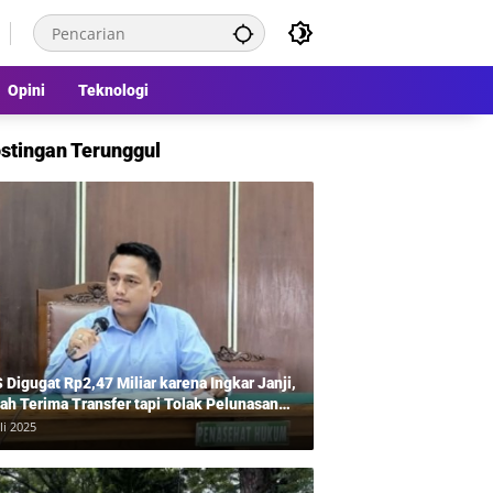
Opini
Teknologi
stingan Terunggul
 Digugat Rp2,47 Miliar karena Ingkar Janji,
ah Terima Transfer tapi Tolak Pelunasan
tahap, Balas Gugat Tuding Lawan Tipu
li 2025
50 Juta