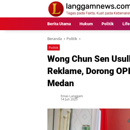
Langsung
ke
konten
Berita Utama
Hukum
Politik
Life
Beranda
Politik
Politik
Wong Chun Sen Usul
Reklame, Dorong OPD
Medan
Emas Langgam
14 Juli 2025