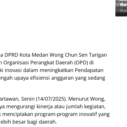
War
Inf
26 Ju
dal
ua DPRD Kota Medan Wong Chun Sen Tarigan
 Organisasi Perangkat Daerah (OPD) di
i inovasi dalam meningkatkan Pendapatan
tengah upaya efisiensi anggaran yang sedang
artawan, Senin (14/07/2025). Menurut Wong,
nya mengurangi kinerja atau jumlah kegiatan,
menciptakan program-program inovatif yang
ebih besar bagi daerah.