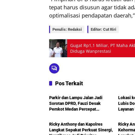
tepat harus disusun agar tidak ad
optimalisasi pendapatan daerah,
Penulis: Redaksi
Editor: Cut Riri
Gugat Rp1,1 Miliar, PT Maha A
Diduga Wanprestasi
Pos Terkait
Politik
Politik
Parkir dan Lampu Jalan Jadi
Lokasi k
Sorotan DPRD, Fauzi Desak
Lubis D
Pemkot Medan Percepat
Layanan 
Politik
Politik
Pembenahan
Infrastr
Mengemu
Ricky Anthony dan Kapolres
Ricky An
Amplas
Langkat Sepakat Perkuat Sinergi,
Kehormat