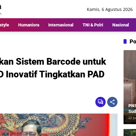
Kamis, 6 Agustus 2026
style
Humaniora
Internasional
TNI & Polri
Nasional
Po
kan Sistem Barcode untuk
 Inovatif Tingkatkan PAD
PNS
Sud
Ber
22 Ju
Rp8