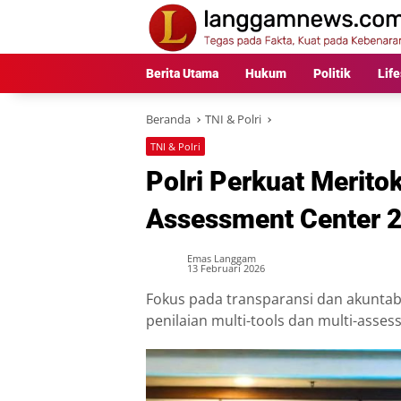
Langsung
ke
konten
Berita Utama
Hukum
Politik
Life
Beranda
TNI & Polri
TNI & Polri
Polri Perkuat Merito
Assessment Center 20
Emas Langgam
13 Februari 2026
Fokus pada transparansi dan akuntabi
penilaian multi-tools dan multi-asse