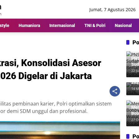
Jumat, 7 Agustus 2026
style
Humaniora
Internasional
TNI & Polri
Nasional
Po
PNS
krasi, Konsolidasi Asesor
Sud
Ber
22 Ju
26 Digelar di Jakarta
Rp8
Rib
202
Me
14 M
litas pembinaan karier, Polri optimalkan sistem
Mer
ssor demi SDM unggul dan profesional.
Bob
Wuj
27 O
Roz
Po