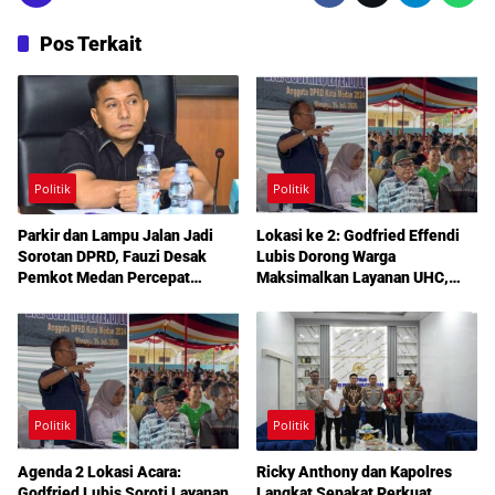
Pos Terkait
Politik
Politik
Parkir dan Lampu Jalan Jadi
Lokasi ke 2: Godfried Effendi
Sorotan DPRD, Fauzi Desak
Lubis Dorong Warga
Pemkot Medan Percepat
Maksimalkan Layanan UHC,
Pembenahan
Aspirasi Infrastruktur hingga
Pendidikan Mengemuka dalam
Reses Medan Amplas
Politik
Politik
Agenda 2 Lokasi Acara:
Ricky Anthony dan Kapolres
Godfried Lubis Soroti Layanan
Langkat Sepakat Perkuat