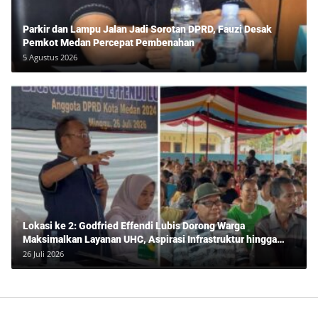
Parkir dan Lampu Jalan Jadi Sorotan DPRD, Fauzi Desak
Pemkot Medan Percepat Pembenahan
5 Agustus 2026
Lokasi ke 2: Godfried Effendi Lubis Dorong Warga
Maksimalkan Layanan UHC, Aspirasi Infrastruktur hingga
Pendidikan Mengemuka dalam Reses Medan Amplas
26 Juli 2026