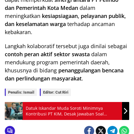
dan Pemerintah Kota Medan
dalam
meningkatkan
kesiapsiagaan, pelayanan publik,
dan keselamatan warga
terhadap ancaman
kebakaran.
Langkah kolaboratif tersebut juga dinilai sebagai
contoh peran aktif sektor swasta
dalam
mendukung program pemerintah daerah,
khususnya di bidang
penanggulangan bencana
dan perlindungan masyarakat
.
Penulis: Ismail
Editor: Cut Riri
Datuk Iskandar Muda Soroti Minimnya
Kontribusi PT KIM, Desak Jawaban Soal
Tandon Air dan CSR