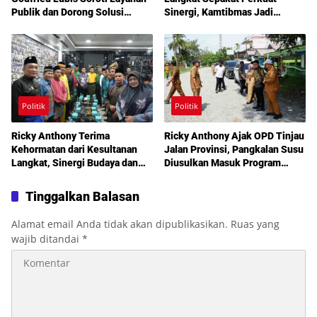
Publik dan Dorong Solusi
Sinergi, Kamtibmas Jadi
Warga Martoba 1 Melalui Reses
Prioritas Bersama
DPRD Medan
Politik
Politik
Ricky Anthony Terima
Ricky Anthony Ajak OPD Tinjau
Kehormatan dari Kesultanan
Jalan Provinsi, Pangkalan Susu
Langkat, Sinergi Budaya dan
Diusulkan Masuk Program
Pembangunan Semakin
Perbaikan 2027
Diperkuat
Tinggalkan Balasan
Alamat email Anda tidak akan dipublikasikan.
Ruas yang
wajib ditandai
*