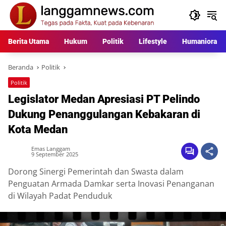
Langsung
ke
konten
Berita Utama
Hukum
Politik
Lifestyle
Humaniora
Beranda
Politik
Politik
Legislator Medan Apresiasi PT Pelindo
Dukung Penanggulangan Kebakaran di
Kota Medan
Emas Langgam
9 September 2025
Dorong Sinergi Pemerintah dan Swasta dalam
Penguatan Armada Damkar serta Inovasi Penanganan
di Wilayah Padat Penduduk