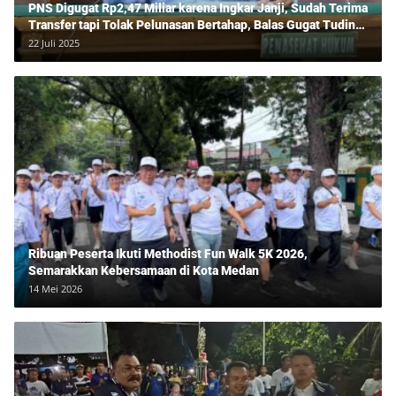
PNS Digugat Rp2,47 Miliar karena Ingkar Janji, Sudah Terima
Transfer tapi Tolak Pelunasan Bertahap, Balas Gugat Tuding
Lawan Tipu Rp850 Juta
22 Juli 2025
Ribuan Peserta Ikuti Methodist Fun Walk 5K 2026,
Semarakkan Kebersamaan di Kota Medan
14 Mei 2026