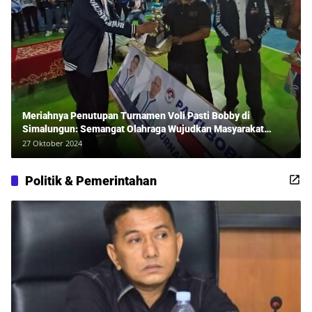
Meriahnya Penutupan Turnamen Voli Pasti Bobby di
Simalungun: Semangat Olahraga Wujudkan Masyarakat
Sehat Bersama Erwan Rozadi dan Ribuan Penonton!
27 Oktober 2024
Politik & Pemerintahan