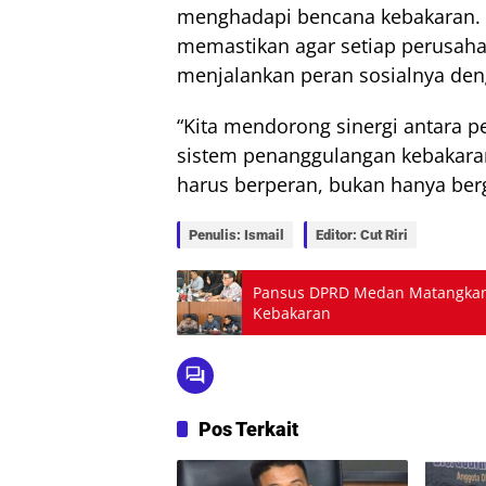
menghadapi bencana kebakaran. 
memastikan agar setiap perusaha
menjalankan peran sosialnya den
“Kita mendorong sinergi antara 
sistem penanggulangan kebakaran
harus berperan, bukan hanya be
Penulis: Ismail
Editor: Cut Riri
Pansus DPRD Medan Matangkan
Kebakaran
Pos Terkait