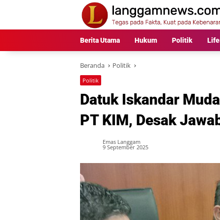
Langsung
ke
konten
Berita Utama
Hukum
Politik
Life
Beranda
Politik
Politik
Datuk Iskandar Muda
PT KIM, Desak Jawab
Emas Langgam
9 September 2025