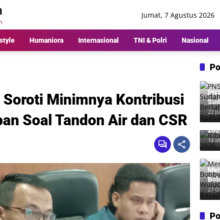
Jumat, 7 Agustus 2026
style
Humaniora
Internasional
TNI & Polri
Nasional
Po
PNS
 Soroti Minimnya Kontribusi
Sud
Ber
22 Ju
an Soal Tandon Air dan CSR
Rp8
Rib
202
Me
14 M
Mer
Bob
Wuj
27 O
Roz
Po