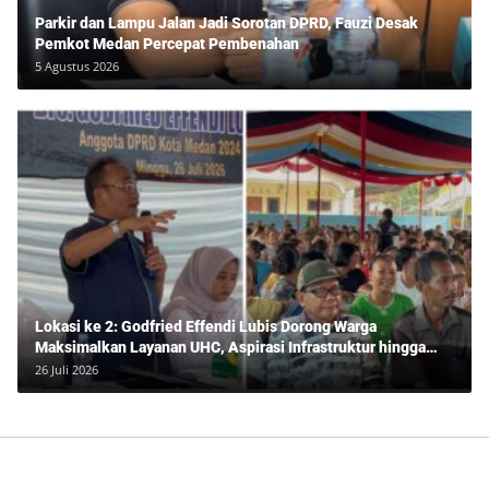
Parkir dan Lampu Jalan Jadi Sorotan DPRD, Fauzi Desak
Pemkot Medan Percepat Pembenahan
5 Agustus 2026
Lokasi ke 2: Godfried Effendi Lubis Dorong Warga
Maksimalkan Layanan UHC, Aspirasi Infrastruktur hingga
Pendidikan Mengemuka dalam Reses Medan Amplas
26 Juli 2026