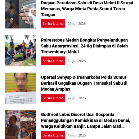
Dugaan Peredaran Sabu di Desa Melati II Sergai
Memanas, Warga Minta Polda Sumut Turun
Tangan
Berita Utama
26 Juli 2026
Polrestabes Medan Bongkar Penyelundupan
Sabu Antarprovinsi, 24 Kg Disimpan di Celah
Tersembunyi Mobil
Berita Utama
24 Juli 2026
Operasi Senyap Ditresnarkoba Polda Sumut
Berhasil Gagalkan Dugaan Transaksi Sabu di
Medan Amplas
Berita Utama
22 Juli 2026
Godfried Lubis Disorot Usai Sosperda
Penanggulangan Kemiskinan di Medan Denai,
Warga Keluhkan Banjir, Lampu Jalan Mati
hingga Sulit Akses Bantuan
Berita Utama
19 Juli 2026