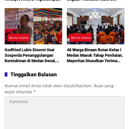
di Celah Tersembunyi Mobil
Medan Amplas
Berita Utama
Berita Utama
Godfried Lubis Disorot Usai
48 Warga Binaan Rutan Kelas I
Sosperda Penanggulangan
Medan Masuk Tahap Penilaian,
Kemiskinan di Medan Denai,
Mayoritas Diusulkan Terima
Warga Keluhkan Banjir, Lampu
Pembebasan Bersyarat
Jalan Mati hingga Sulit Akses
Tinggalkan Balasan
Bantuan
Alamat email Anda tidak akan dipublikasikan.
Ruas yang
wajib ditandai
*