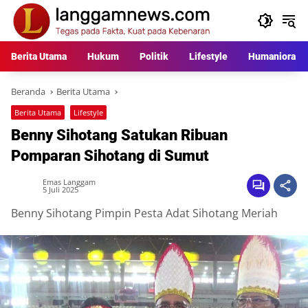
Langsung
ke
konten
Berita Utama
Hukum
Politik
Lifestyle
Humaniora
Beranda
Berita Utama
Berita Utama
Lifestyle
Benny Sihotang Satukan Ribuan
Pomparan Sihotang di Sumut
Emas Langgam
5 Juli 2025
Benny Sihotang Pimpin Pesta Adat Sihotang Meriah