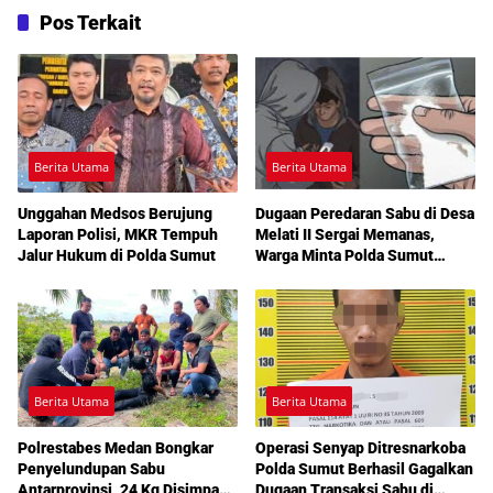
Pos Terkait
Berita Utama
Berita Utama
Unggahan Medsos Berujung
Dugaan Peredaran Sabu di Desa
Laporan Polisi, MKR Tempuh
Melati II Sergai Memanas,
Jalur Hukum di Polda Sumut
Warga Minta Polda Sumut
Turun Tangan
Berita Utama
Berita Utama
Polrestabes Medan Bongkar
Operasi Senyap Ditresnarkoba
Penyelundupan Sabu
Polda Sumut Berhasil Gagalkan
Antarprovinsi, 24 Kg Disimpan
Dugaan Transaksi Sabu di