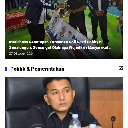
Meriahnya Penutupan Turnamen Voli Pasti Bobby di
Simalungun: Semangat Olahraga Wujudkan Masyarakat
Sehat Bersama Erwan Rozadi dan Ribuan Penonton!
27 Oktober 2024
Politik & Pemerintahan