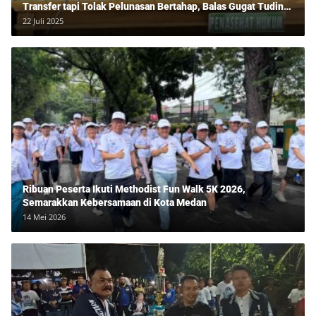
Transfer tapi Tolak Pelunasan Bertahap, Balas Gugat Tuding
Lawan Tipu Rp850 Juta
22 Juli 2025
Ribuan Peserta Ikuti Methodist Fun Walk 5K 2026,
Semarakkan Kebersamaan di Kota Medan
14 Mei 2026